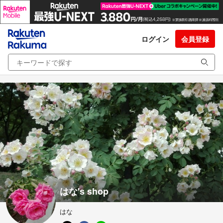
ログイン
会員登録
はな's shop
はな