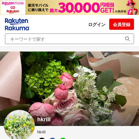
ログイン
会員登録
hkriii
hkriii