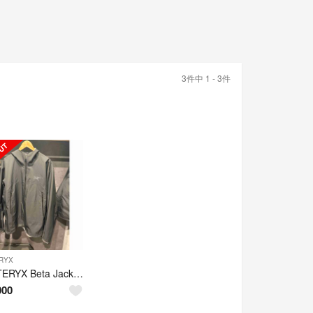
3件中 1 - 3件
RYX
ARC'TERYX Beta Jacket Black XL
000