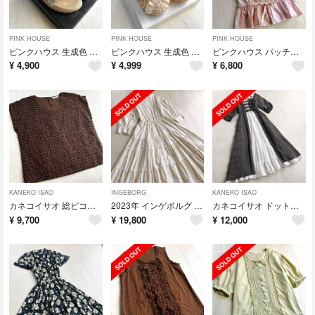
PINK HOUSE
PINK HOUSE
PINK HOUSE
ピンクハウス 生成色 チュール グログランリボン フリル サンダル
ピンクハウス 生成色 総ピコフリル バレエシューズ パンプス
ピンクハウス パッチワーク ピンタック レース ブラウス
¥
4,900
¥
4,999
¥
6,800
KANEKO ISAO
INGEBORG
KANEKO ISAO
カネコイサオ 総ピコフリル 茶色 ブラウス
2023年 インゲボルグ 生成色 お花モチーフ デニム ワンピース
カネコイサオ ドット柄 リボン 倒しタック ピコレース オーバーワンピース
¥
9,700
¥
19,800
¥
12,000