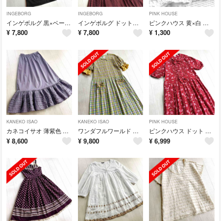
INGEBORG
INGEBORG
PINK HOUSE
インゲボルグ 黒×ベージュ ドット 水玉 ピコフリル リボン ブラウス スカート
インゲボルグ ドット柄 ピンタック プリーツ ワンピース
ピンクハウス 黄×白 チェック柄 ロゴプレート バレッタ
¥
7,800
¥
7,800
¥
1,300
KANEKO ISAO
KANEKO ISAO
PINK HOUSE
カネコイサオ 薄紫色 ピンタック ピコフリル ペチコート スカート
ワンダフルワールド チェック柄 スモッキング刺繍 重ね着風 インド綿 ワンピース
ピンクハウス ドット カーネーション 花柄 ピンタック 赤 ワンピース
¥
8,600
¥
9,800
¥
6,999