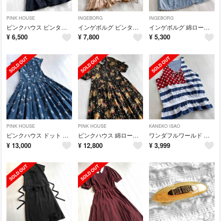
PINK HOUSE
INGEBORG
INGEBORG
ピンクハウス ピンタック レース リボン 黒 ブラウス
インゲボルグ ピンタック ピコフリル ピンクベージュ オーバーブラウス
インゲボルグ 綿ローン ピンタック レース サックスブルー ブラウス
¥
6,500
¥
7,800
¥
5,300
PINK HOUSE
PINK HOUSE
KANEKO ISAO
ピンクハウス ドット 水玉 ロゴリボン ピンタック ピコフリル ワンピース
ピンクハウス 綿ローン いちご ストロベリー ピンタック リボン 黒 ワンピース
ワンダフルワールド 星条旗 パッチワーク ピコレース ブラウス
¥
13,000
¥
12,800
¥
3,999