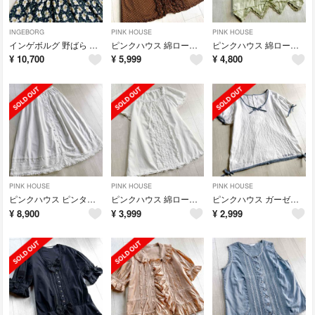
INGEBORG
PINK HOUSE
PINK HOUSE
インゲボルグ 野ばら いぬいばら フレアスリーブ レース 紺色 ワンピース
ピンクハウス 綿ローン 白×茶色 ドット 水玉 ピコフリル ブラウス
ピンクハウス 綿ローン ハッカ色 ピンタック ピコフリル 三角飾り ブラウス
¥
10,700
¥
5,999
¥
4,800
PINK HOUSE
PINK HOUSE
PINK HOUSE
ピンクハウス ピンタック ピコフリル サテンリボン 白 スカート
ピンクハウス 綿ローン ピコフリル 白 ブラウス
ピンクハウス ガーゼ素材 リボン ロゴプリント 白 ブラウス
¥
8,900
¥
3,999
¥
2,999