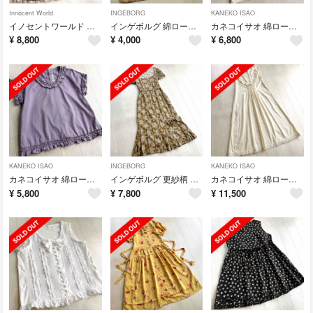
Innocent World
INGEBORG
KANEKO ISAO
イノセントワールド ドット ボーダー柄 レース クラシカル JSK
インゲボルグ 綿ローン レース お花 刺繍 白 7分袖 チュニック ブラウス
カネコイサオ 綿ローン 生成色 ピコフリル ブラウス
¥
8,800
¥
4,000
¥
6,800
KANEKO ISAO
INGEBORG
KANEKO ISAO
カネコイサオ 綿ローン ピコレース フリル 三つ編み ブラウス
インゲボルグ 更紗柄 襟透かし編み お花モチーフ マーメイド ワンピース
カネコイサオ 綿ローン 生成色 倒しタック レース フリル ワンピース タブリエ
¥
5,800
¥
7,800
¥
11,500