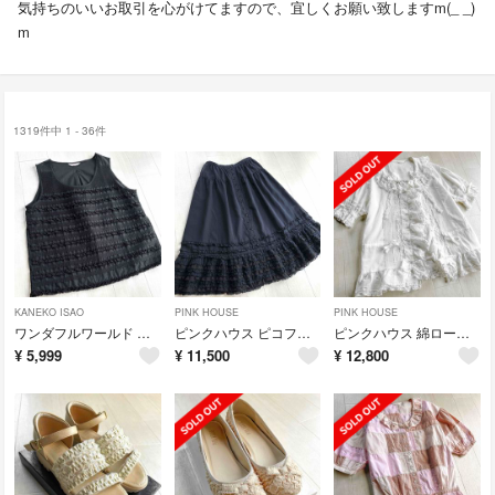
気持ちのいいお取引を心がけてますので、宜しくお願い致しますm(_ _)
m
1319件中 1 - 36件
KANEKO ISAO
PINK HOUSE
PINK HOUSE
ワンダフルワールド 綿ローン ピンタック ピコレース フリル 黒 ブラウス
ピンクハウス ピコフリル ドットチュールフリル 黒 ミディ スカート
ピンクハウス 綿ローン ピンタック レース チュール袖 リボン 白 ブラウス
¥
5,999
¥
11,500
¥
12,800