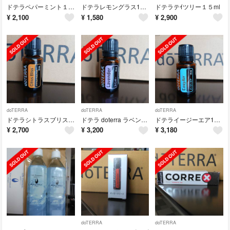
ドテラペパーミント１５ml
ドテラレモングラス15ml
ドテラテｲツリー１５ml
¥
2,100
¥
1,580
¥
2,900
doTERRA
doTERRA
doTERRA
ドテラシトラスブリス15ml
ドテラ doterra ラベンダー
ドテライージーエア15ml
¥
2,700
¥
3,200
¥
3,180
doTERRA
doTERRA