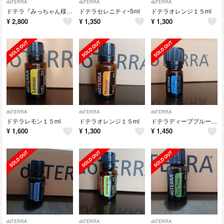
doTERRA
doTERRA
doTERRA
ドテラ『みっちゃん様』専用ページ‼️
ドテラセレニティｰ5ml
ドテラオレンジ１５ml
¥
2,800
¥
1,350
¥
1,300
doTERRA
doTERRA
doTERRA
ドテラレモン１５ml
ドテラオレンジ１５ml
ドテラディープブルー５ml
¥
1,600
¥
1,300
¥
1,450
doTERRA
doTERRA
doTERRA