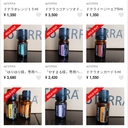
doTERRA
doTERRA
doTERRA
ドテラオレンジ１５ml
ドテラココナッツオイル１５ml 2本セット！！
ドテライージーエア5ml
¥
1,350
¥
3,500
¥
1,350
doTERRA
doTERRA
doTERRA
『ゆりゆり様』専用ページ！！ ドテラバランス５ml
『やすまる様』専用ページ！！ ドテラパルマローザ ５ml
ドテラオンガード５ml
¥
3,680
¥
2,420
¥
1,550