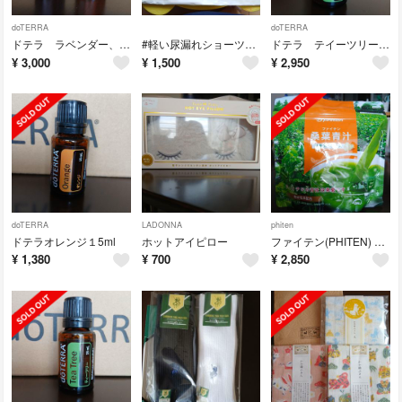
doTERRA
doTERRA
ドテラ ラベンダー、オンガード１５ml 2本セット！！期限切れ商品！！
#軽い尿漏れショーツ2０cc Mサイズ2枚セット！
ドテラ テイーツリー１5ml
¥
3,000
¥
1,500
¥
2,950
doTERRA
LADONNA
phiten
ドテラオレンジ１5ml
ホットアイピロー
ファイテン(PHITEN) 飲料 桑葉青汁 玄米プラス EG586000(1袋)
¥
1,380
¥
700
¥
2,850