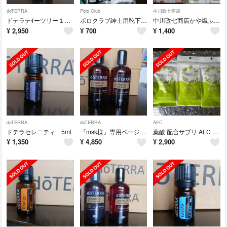
doTERRA
Polo Club
中川政七商店
ドテラテｲーツリー１5ml！！
ポロクラブ紳士用靴下 ２足セット！！
中川政七商店かや織ふきん３枚セット！！
¥
2,950
¥
700
¥
1,400
doTERRA
doTERRA
AFC
ドテラセレニティ 5ml
『msk様』専用ページ！！ ドテラココナッツオイル１１5ml 2本セット！！
葉酸 配合サプリ AFC mitete 葉酸サプリ 120粒 袋タイプ 3袋
¥
1,350
¥
4,850
¥
2,900