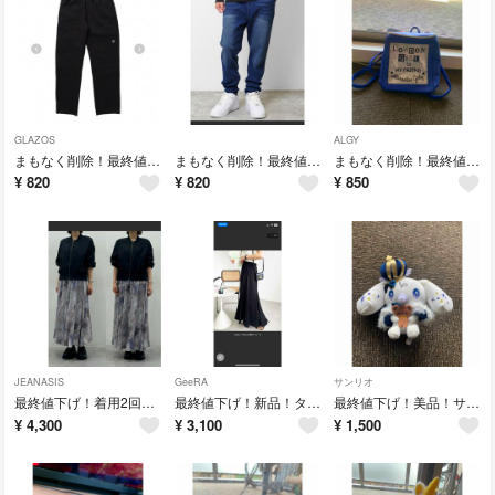
GLAZOS
ALGY
まもなく削除！最終値下げ！グラソス カラーツイルダブルニーパンツ
まもなく削除！最終値下げ！ラットエフェクト デニムサルエルパンツ
まもなく削除！最終値下げ！ALGY リュック
¥
820
¥
820
¥
850
JEANASIS
GeeRA
サンリオ
最終値下げ！着用2回！美品！ジーナシス フレアスカート
最終値下げ！新品！タグ付き！ジーラ マーメイドフレアロングスカート
最終値下げ！美品！サンリオピューロランド シナモンぬいぐるみ
¥
4,300
¥
3,100
¥
1,500