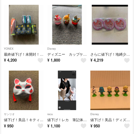
YONEX
Disney
最終値下げ！未開封！公式テニスボール
ディズニー カップケーキ おままごと
さらに値下げ！地縛少年花子くん ミツバ 三葉惣助 きゃらドリ
¥
4,200
¥
1,800
¥
4,219
サンリオ
reca
Disney
値下げ！美品！キティちゃん お面
値下げ！レカ 筆記体プリントロゴTシャツ
値下げ！美品！ディズニー チョコエッグ
¥
950
¥
1,100
¥
950