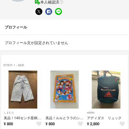
本人確認済
プロフィール
プロフィール文が設定されていません
57件中 1 - 36件
しまむら
adidas
美品！140センチ星柄デニム
美品！ルルとララのシャーベット
アディダス リュック
¥
800
¥
800
¥
2,800