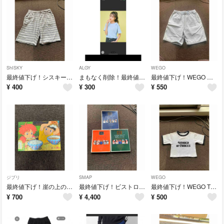
ShISKY
ALGY
WEGO
最終値下げ！シスキー 140センチハーフパンツ
まもなく削除！最終値下げ！ALGY 130センチ肩リボンTシャツ
最終値下げ！WEGO ハーフパンツ
¥
400
¥
300
¥
550
ジブリ
SMAP
WEGO
最終値下げ！崖の上のポニョ パズル54ピース
最終値下げ！ビストロスマップ 3冊セット
最終値下げ！WEGO Tシャツ
¥
700
¥
4,400
¥
500