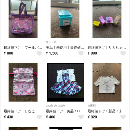
サンリオ
最終値下げ！プールバック
美品！未使用！最終値下げ！ちいかわ ハチワレ小物ケース
最終値下げ！リカちゃん人形 小物セット
¥
800
¥
1,500
¥
900
daddy oh daddy
WEGO
最終値下げ！しなこ ポーチ
最終値下げ！美品！Daddy oh daddy 80センチワンピース
最終値下げ！新品！未使用！ウィゴー カットソー
¥
430
¥
400
¥
920