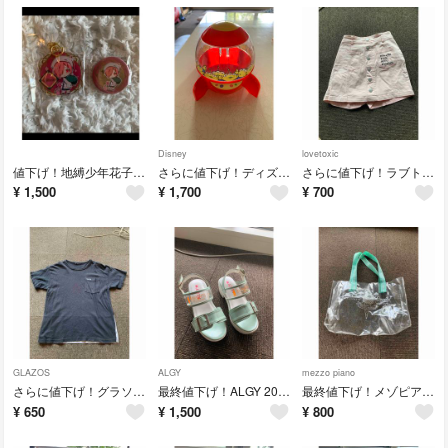
Disney
lovetoxic
値下げ！地縛少年花子くん三葉惣助ミツバ おとぎ話缶バッジアクリルキーホルダー
さらに値下げ！ディズニーランド トイ・ストーリーケース
さらに値下げ！ラブトキ スカート
¥
1,500
¥
1,700
¥
700
GLAZOS
ALGY
mezzo piano
さらに値下げ！グラソス 150センチTシャツ
最終値下げ！ALGY 20センチサンダル
最終値下げ！メゾピアノ プールバック
¥
650
¥
1,500
¥
800