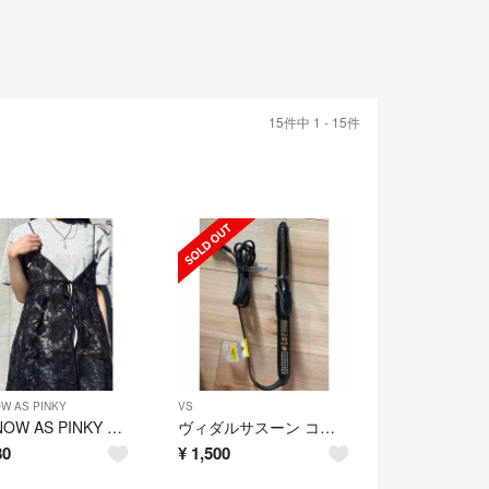
15件中 1 - 15件
W AS PINKY
VS
AS KNOW AS PINKY アズノゥアズピンキー 品よく彩るレースキャミ
ヴィダルサスーン コテ Vidal Sassoon VSI-3231/NKJ
80
¥
1,500