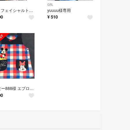
GRL
SK-Ⅱ フェイシャルトリートメントエッセンス 75ml
yuuuu様専用
00
¥
510
かーなー888様 エプロン 保育士
00