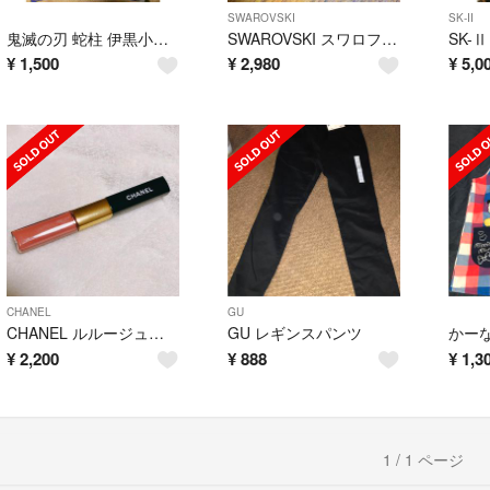
SWAROVSKI
SK-II
鬼滅の刃 蛇柱 伊黒小芭内 クッション
SWAROVSKI スワロフスキー ネックレス
¥
1,500
¥
2,980
¥
5,0
CHANEL
GU
CHANEL ルルージュデュオウルトラトゥニュ 57
GU レギンスパンツ
¥
2,200
¥
888
¥
1,3
1 / 1 ページ