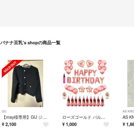
バナナ豆乳's shopの商品一覧
GU
AS KNO
【may様専用】GU ジーユー ダブルポケットニットジャケット
ローズゴールド バルーンセット 誕生日演出用
¥
2,100
¥
1,000
¥
1,8