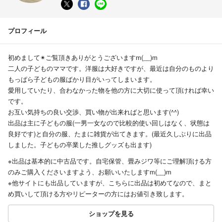
プロフィール
初めまして✴ご覧頂きありがとうございますm(__)m
二人の子どものママです。洋服は大好きですが、最近は自分のものより
もっぱら子どもの服ばかり目がいってしまいます。
愛用していたり、合わなかった物を他の方に大切に使って頂ければ幸い
です。
お互い気持ちの良い交渉、買い物が出来ればと思います(^^)
出品は主に子どもの服(一男一女なので比較的使い回しはなく、状態は
良好です)と自分の服、たまに雑貨が出てきます。(最近久しぶりに出品
しました。子どもの卒業した推しグッズも出ます)
※出品は基本的に中古品です。自宅保管、畳みジワ等にご理解頂ける方
のみご購入くださいますよう、お願いいたしますm(__)m
※他サイトにも出品していますが、こちらに出品は初めてなので、まと
め買いして頂ける方やリピーターの方にはお値引き致します。
ショップを見る