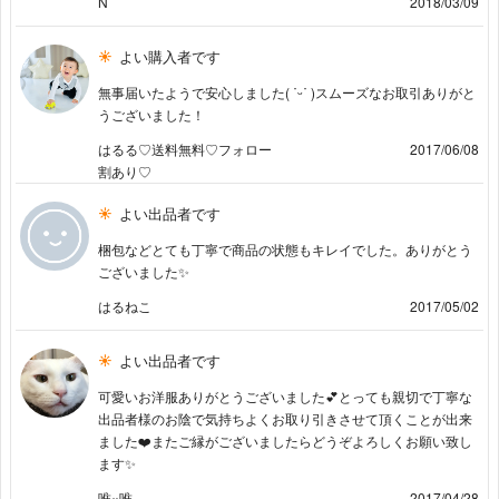
N
2018/03/09
よい購入者です
無事届いたようで安心しました( ˙ᵕ˙ )スムーズなお取引ありがと
うございました！
はるる♡送料無料♡フォロー
2017/06/08
割あり♡
よい出品者です
梱包などとても丁寧で商品の状態もキレイでした。ありがとう
ございました✨
はるねこ
2017/05/02
よい出品者です
可愛いお洋服ありがとうございました💕とっても親切で丁寧な
出品者様のお陰で気持ちよくお取り引きさせて頂くことが出来
ました❤️またご縁がございましたらどうぞよろしくお願い致し
ます✨
唯×唯
2017/04/28