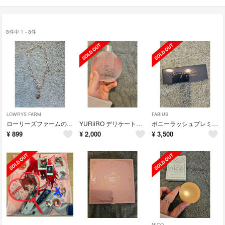
8件中 1 - 8件
LOWRYS FARM
FABIUS
ローリーズファームのネックレス
YURiiRO デリケートゾーンケアオイル 100ml ホワイトリリー
ボニーラッシュプレミアム(まつげ美容液)
¥
899
¥
2,000
¥
3,500
NICO