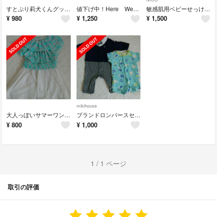
すとぷり莉犬くんグッズ10点セット(一部非公式含みます)&CD アルバム
値下げ中！Here We Go！！【完全生産限定クリスマスプレゼントBOX盤】
敏感肌用ベビーせっけん nico 4個セット
¥
980
¥
1,250
¥
1,500
mikihouse
大人っぽいサマーワンピース キッズガール チュールスカート
ブランドロンパースセット ベビー男の子 お呼ばれ
¥
800
¥
1,000
1 / 1 ページ
取引の評価