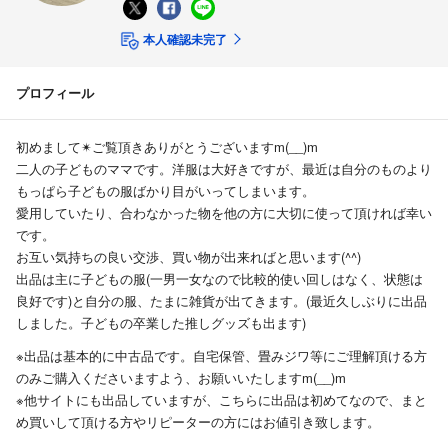
本人確認未完了
プロフィール
初めまして✴ご覧頂きありがとうございますm(__)m
二人の子どものママです。洋服は大好きですが、最近は自分のものより
もっぱら子どもの服ばかり目がいってしまいます。
愛用していたり、合わなかった物を他の方に大切に使って頂ければ幸い
です。
お互い気持ちの良い交渉、買い物が出来ればと思います(^^)
出品は主に子どもの服(一男一女なので比較的使い回しはなく、状態は
良好です)と自分の服、たまに雑貨が出てきます。(最近久しぶりに出品
しました。子どもの卒業した推しグッズも出ます)
※出品は基本的に中古品です。自宅保管、畳みジワ等にご理解頂ける方
のみご購入くださいますよう、お願いいたしますm(__)m
※他サイトにも出品していますが、こちらに出品は初めてなので、まと
め買いして頂ける方やリピーターの方にはお値引き致します。