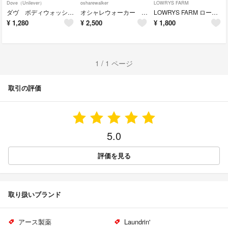
Dove（Unilever）
osharewalker
LOWRYS FARM
ダヴ ボディウォッシュ 詰替 金木犀 4つセット
オシャレウォーカー チュールキャミソール
LOWRYS FARM ローリーズファーム グラニースクエアジレ
¥
1,280
¥
2,500
¥
1,800
1 / 1 ページ
取引の評価
5.0
評価を見る
取り扱いブランド
アース製薬
Laundrin'