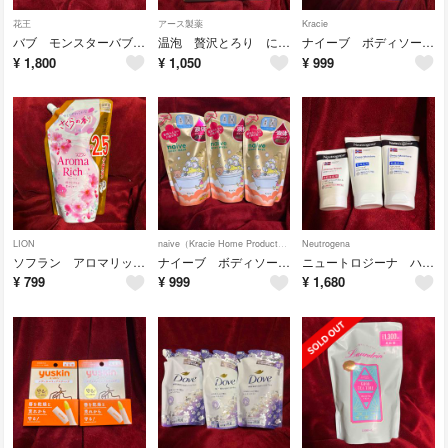
花王
アース製薬
Kracie
バブ モンスターバブル 強炭酸チャージ 6錠入り 2箱セット
温泡 贅沢とろり にごり浴 2種セット
ナイーブ ボディソープ 詰替 泡タイプ ミニオン ２つセット
¥
1,800
¥
1,050
¥
999
LION
naive（Kracie Home Products）
Neutrogena
ソフラン アロマリッチ さくらの香り
ナイーブ ボディソープ 詰替 ミニオン ３つセット
ニュートロジーナ ハンドクリーム 2種 ３つセット
¥
799
¥
999
¥
1,680