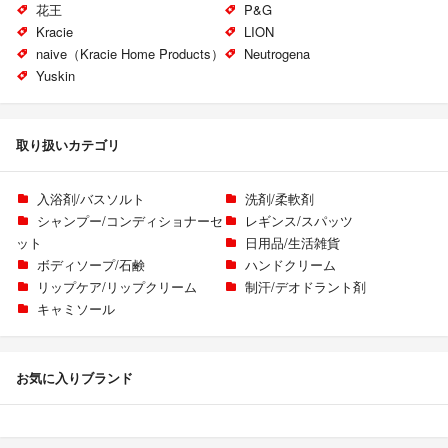
花王
P&G
Kracie
LION
naive（Kracie Home Products）
Neutrogena
Yuskin
取り扱いカテゴリ
入浴剤/バスソルト
洗剤/柔軟剤
シャンプー/コンディショナーセ
レギンス/スパッツ
ット
日用品/生活雑貨
ボディソープ/石鹸
ハンドクリーム
リップケア/リップクリーム
制汗/デオドラント剤
キャミソール
お気に入りブランド