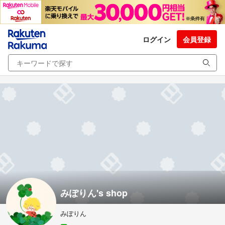
ログイン
会員登録
みぽりん's shop
みぽりん