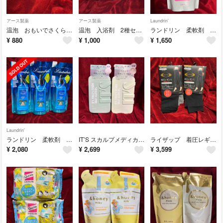
アース製薬
アース製薬
Laundrin'
温泡 おもいでさくら 20錠
温泡 入浴剤 2種セット
ランドリン 柔軟剤 ホワイトティーの香り
¥
880
¥
1,000
¥
1,650
Laundrin'
ランドリン 柔軟剤 フレッシュモヒートの香り ３つセット
IT’S スカルプメディカル モイスト シャンプー＆トリートメント 本体セット
ライザップ 着圧レギンス ウォームタイプ M〜Lサイズ 2足セット
¥
2,080
¥
2,699
¥
3,599