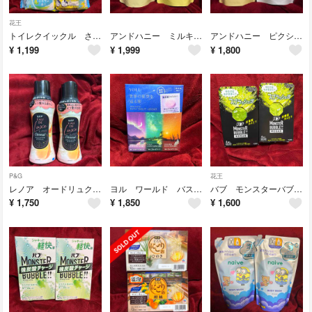
花王
トイレクイックル さわやかなミモザの香り ２つセット
アンドハニー ミルキー プレシャスEXリペア シャンプー＆トリートメント セット
アンドハニー ピクシー シルキーモイスト シャンプー＆トリートメント セット
¥
1,199
¥
1,999
¥
1,800
P&G
花王
レノア オードリュクス ホワイトムスク＆アプリコット ２つセット
ヨル ワールド バスタブレットアソート
バブ モンスターバブル メガ スプラッシュ泡タイプ 2箱セット
¥
1,750
¥
1,850
¥
1,600