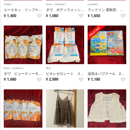
Yuskin
Dove（Unilever）
Laundrin'
ユースキン リップケアC ２つセット
ダヴ ボディウォッシュ ナイトギンモクセイ ３つセット
ランドリン 柔軟剤 ホワイトティーの香り
¥
1,400
¥
1,080
¥
1,650
Dove（Unilever）
花王
ダヴ ビューティーモイスチャー 泡ボディウォッシュ キンモクセイ ３つセット
ビオレゼロシート スパイスマジック 20枚入り 4つセット
温泡＆バブクール 2箱セット
¥
1,680
¥
2,999
¥
1,180