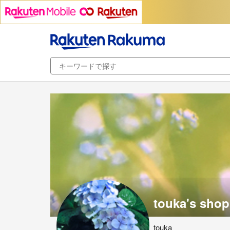
touka's shop
touka