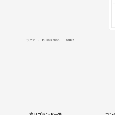
ラクマ
touka's shop
touka
注目ブランド一覧
コン