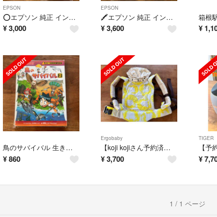
EPSON
EPSON
⭕️エプソン 純正 インクカートリッジ 風船 IC6CL50
🖍エプソン 純正 インクカートリッジ 風船 IC6CL50 6色セット
¥
3,000
¥
3,600
¥
1,1
Ergobaby
TIGER
鳥のサバイバル 生き残り作戦 ２
【koji kojiさん予約済】サンアンドビーチ 抱っこ紐、カバー付き
¥
860
¥
3,700
¥
7,7
1 / 1 ページ