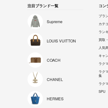
注目ブランド一覧
コン
ブラ
Supreme
カテ
ラン
買取
LOUIS
VUITTON
人気
キャ
COACH
ラクマp
ラク
集
CHANEL
ラク
SPU
HERMES