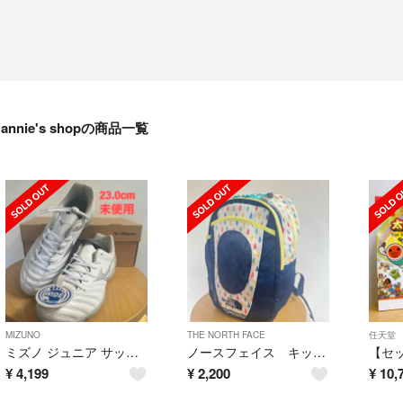
annie's shopの商品一覧
MIZUNO
THE NORTH FACE
任天堂
ミズノ ジュニア サッカートレーニングシューズ 屋外
ノースフェイス キッズ リュック
¥
4,199
¥
2,200
¥
10,