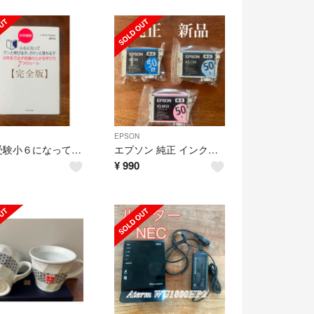
EPSON
中学受験小６になってグンと伸びる子、ガクンと落ちる子 ６年生で必ず成績の上がる学
エプソン 純正 インクカートリッジ 風船 IC6CL50 3色
¥
990