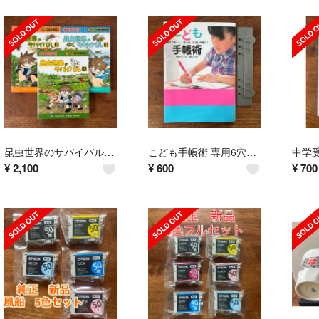
昆虫世界のサバイバル 1,2,3巻セット
こども手帳術 専用6穴パンチ付き
¥
2,100
¥
600
¥
700