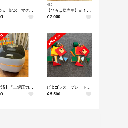
NEC
箱根駅伝 記念 マグカップ2個セット
【ひろぱ様専用】wi-fi 無線ルーター NEC Aterm WG1800HP2
00
¥
2,000
【予約済】「土鍋圧力IH炊飯ジャー5.5合 The炊きたて」JPX-A100
ピタゴラス プレート2セット分（ピープル）
00
¥
5,500