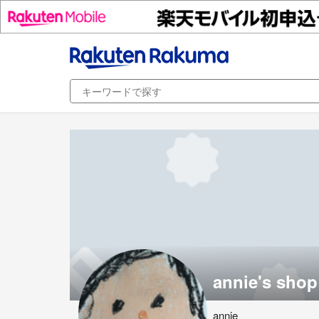
annie's shop
annie