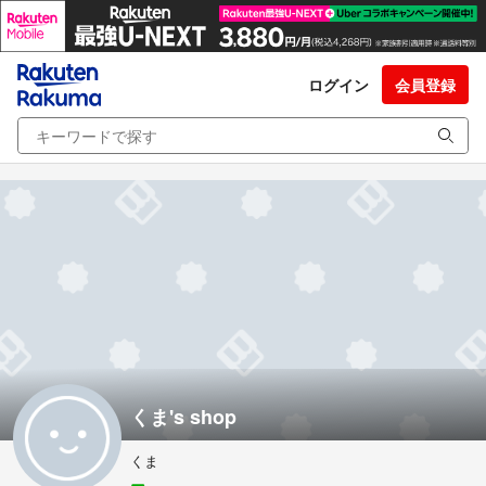
ログイン
会員登録
くま's shop
くま