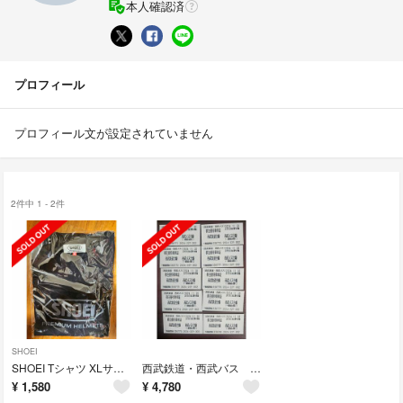
本人確認済
プロフィール
プロフィール文が設定されていません
2件中 1 - 2件
SHOEI
SHOEI Tシャツ XLサイズ 株主優待
西武鉄道・西武バス 株主優待乗車証 2024年11月30日まで 送料込み
¥
1,580
¥
4,780