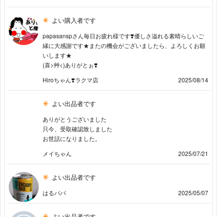
よい購入者です
papasanspさん毎日お疲れ様です❣️優しさ溢れる素晴らしいご
縁に大感謝です★またの機会がございましたら、よろしくお願
いします★
(喜>艸<)ありがとぉ❣️
Hiroちゃん❣️ラクマ店
2025/08/14
よい出品者です
ありがとうございました
只今、受取確認致しました
お世話になりました。
メイちゃん
2025/07/21
よい出品者です
はるパパ
2025/05/07
よい出品者です