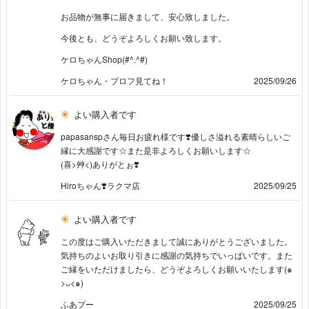
お品物が無事に届きまして、安心致しました。
今後とも、どうぞよろしくお願い致します。
ケロちゃんShop(#^.^#)
ケロちゃん・プロフ見てね！
2025/09/26
よい購入者です
papasanspさん毎日お疲れ様です❣️優しさ溢れる素晴らしいご
縁に大感謝です☆また是非よろしくお願いします☆
(喜>艸<)ありがとぉ❣️
Hiroちゃん❣️ラクマ店
2025/09/25
よい購入者です
この度はご購入いただきまして誠にありがとうございました。
気持ちのよいお取り引きに感謝の気持ちでいっぱいです。また
ご縁をいただけましたら、どうぞよろしくお願いいたします(๑
>ᴗ<๑)
ふあプー
2025/09/25