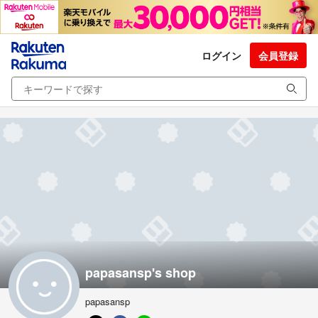
ログイン
会員登録
papasansp's shop
papasansp