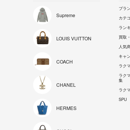
ブラ
Supreme
カテ
ラン
買取
LOUIS
VUITTON
人気
キャ
COACH
ラクマp
ラク
集
CHANEL
ラク
SPU
HERMES