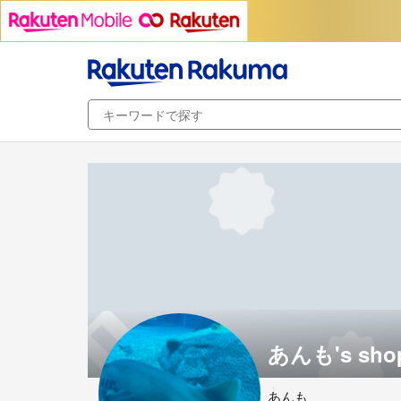
あんも's sho
あんも