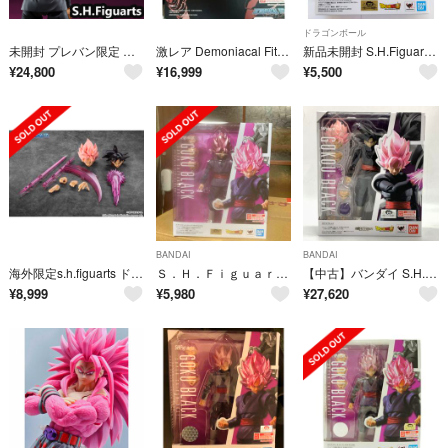
ドラゴンボール
未開封 プレバン限定 ゴクウブラック S.H. Figuarts
激レア Demoniacal Fit ゴクウブラック 超サイヤ人ロゼ
新品未開封 S.H.Figuarts ゴクウブラック-スーパーサイヤ人ロゼ-
¥
24,800
¥
16,999
¥
5,500
BANDAI
BANDAI
海外限定s.h.figuarts ドラゴンボール ゴクウブラック カスタムセット
Ｓ．Ｈ．Ｆｉｇｕａｒｔｓ ゴクウブラック−スーパーサイヤ人ロゼ−
【中古】バンダイ S.H.Figuarts ゴクウブラック ドラゴンボール超[10][240010522146]
¥
8,999
¥
5,980
¥
27,620