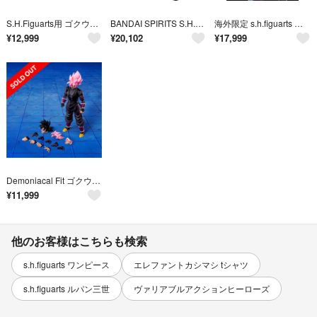
S.H.Figuarts用 ゴクウブラック ロゼ ヘッドパーツ クリア
BANDAI SPIRITS S.H.フィギュアーツ ドラゴンボール超 ゴクウブラック-スーパーサイヤ人ロゼ- 約140mm ABS&PVC製 塗装済み可動フィギュア 192794
海外限定 s.h.figuarts ドラゴンボール 紅き仮面の超サイヤ人ロゼ
¥
12,999
¥
20,102
¥
17,999
Demoniacal Fit ゴクウブラック 紅き仮面の超サイヤ人ロゼ
¥
11,999
他のお客様はこちらも検索
s.h.figuarts ワンピース
エレファントカシマシ tシャツ
s.h.figuarts ルパン三世
ヴァリアブルアクションヒーローズ