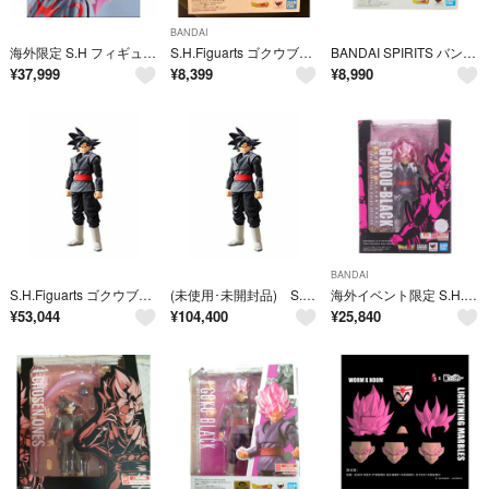
BANDAI
海外限定 S.H フィギュア スーパーサイヤ人5 フルパワー ゴクウブラック
S.H.Figuarts ゴクウブラック-スーパーサイヤ人ロゼ-
BANDAI SPIRITS バンダイ スピリッツ/S.H.Figuarts ゴクウブラック-スーパーサイヤ人ロゼ-/2572507/フィギュア/SAランク/01【中古】
¥
37,999
¥
8,399
¥
8,990
BANDAI
S.H.Figuarts ゴクウブラック n5ksbvb
(未使用･未開封品) S.H.Figuarts ゴクウブラック 6k88evb
海外イベント限定 S.H.Figuarts(フィギュアーツ) ゴクウブラック(スーパーサイヤ人ロゼ) -Event Exclusive Color Edition- ドラゴンボール超(スーパー) 完成品 可動フィギュア バンダイスピリッツ
¥
53,044
¥
104,400
¥
25,840