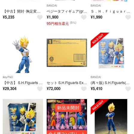
BANDAI
BANDAI
【中古】開封･胸足変色)S.H.Figuarts スーパーサイヤ人ベジータ[91][240091401625]
ベジータフィギュア(grandista魔人ベジータ)
Ｓ．Ｈ．Ｆｉｇｕａｒｔｓ ベジータ−ＤＡＩＭＡ−
¥
5,235
¥
1,900
¥
1,990
(5%)
95円相当還元
&byP&D
BANDAI
【中古】 S.H.Figuarts スーパーサイヤ人ベジータ 全高約14cm ABS&PVC&POM製 フィギュア
セット S.H.Figuarts Exclusive Edition SDCC
(再々販) S.H.Figuarts(フィギュアーツ) スーパーサイヤ人ベジータ-目覚めるスーパーサイヤ人の血- ドラゴンボールZ 完成品 可動フィギュア バンダイスピリッツ
¥
29,304
¥
72,000
¥
5,410