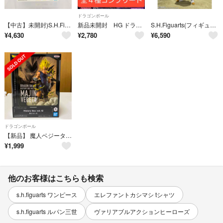
ドラゴンボール
【中古】未開封)S.H.Figuarts スーパーサイヤ人ベジータ 目覚める超サイヤ人の血[22][240069225132]
新品未開封 HG ドラゴンボール 04 MAJIN BUU SAGA フィギュア
S.H.Figuarts(フィギュアーツ) 超サイヤ人ベジータ-危険なプライド- ドラゴンボールZ 完成品 可動フィギュア バンダイスピリッツ
¥
4,630
¥
2,780
¥
6,590
ドラゴンボール
【新品】 魔人ベジータ フィギュア
¥
1,999
他のお客様はこちらも検索
s.h.figuarts ワンピース
エレファントカシマシ tシャツ
s.h.figuarts ルパン三世
ヴァリアブルアクションヒーローズ