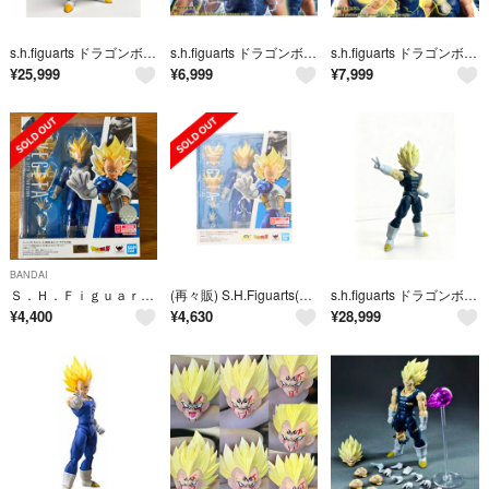
s.h.figuarts ドラゴンボール 魔人ベジータ Aタイプ
s.h.figuarts ドラゴンボール 魔人ベジータ ヘッドパーツセット B
s.h.figuarts ドラゴンボール 魔人ベジータ ヘッドパーツセット A
¥
25,999
¥
6,999
¥
7,999
BANDAI
Ｓ．Ｈ．Ｆｉｇｕａｒｔｓ スーパーサイヤ人ベジータ−目覚めるスーパーサイヤ人の
(再々販) S.H.Figuarts(フィギュアーツ) スーパーサイヤ人ベジータ-目覚めるスーパーサイヤ人の血- ドラゴンボールZ 完成品 可動フィギュア バンダイスピリッツ
s.h.figuarts ドラゴンボール 魔人ベジータ 黒服Aタイプ
¥
4,400
¥
4,630
¥
28,999