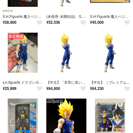
BANDAI
S.H.Figuarts 魔人ベジータ フィギュア
(未使用･未開封品) S.H.Figuarts 魔人ベジータ ドラゴンボールZ 6k88evb
S.H.Figuarts 魔人ベジータ Exclusive Edition
¥
28,800
¥
52,536
¥
45,000
s.h.figuarts ドラゴンボール 魔人ベジータ
【中古】「非常に良い」 （プレミアムバンダイ ）S.H.Figuarts 魔人ベジータ ドラゴンボールZ
【中古】 （プレミアムバンダイ ）S.H.Figuarts 魔人ベジータ ドラゴンボールZ
¥
25,999
¥
64,800
¥
64,230