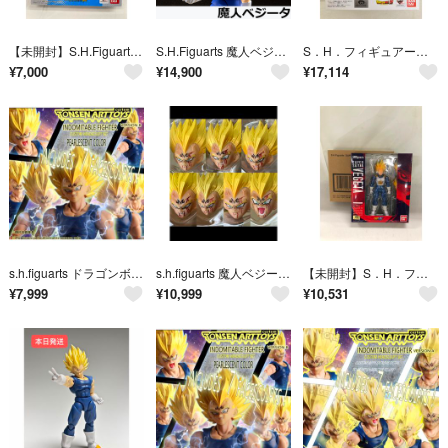
【未開封】S.H.Figuarts 超サイヤ人ゴッドSS（超サイヤ人）ベジータ
S.H.Figuarts 魔人ベジータ
S．H．フィギュアーツ ドラゴンボールZ ベジータ 約160mm PVC&ABS製 塗装済み可動フィギュア
¥
7,000
¥
14,900
¥
17,114
s.h.figuarts ドラゴンボール 魔人ベジータ ヘッドパーツセット B
s.h.figuarts 魔人ベジータ ヘッドパーツセット B 流血.ver
【未開封】S．H．フィギュアーツ スーパーサイヤ人 ベジータ 魂ウェブ限定
¥
7,999
¥
10,999
¥
10,531