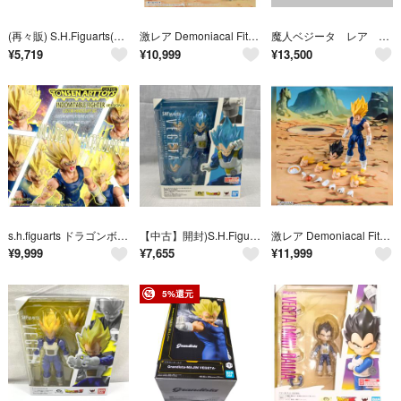
(再々販) S.H.Figuarts(フィギュアーツ) スーパーサイヤ人ベジータ-目覚めるスーパーサイヤ人の血- ドラゴンボールZ 完成品 可動フィギュア バンダイスピリッツ
激レア Demoniacal Fit スーパーサイヤ人3 魔人ベジータ
魔人ベジータ レア ドラゴンボール 検S.H 魂ウェブ 入手困難
¥
5,719
¥
10,999
¥
13,500
s.h.figuarts ドラゴンボール 魔人ベジータ ヘッドパーツセット A
【中古】開封)S.H.Figuarts 超サイヤ人ゴッド超サイヤ人ベジータ 貫き通すサイヤ人の誇り[91][240091414967]
激レア Demoniacal Fit スーパーサイヤ人2 魔人ベジータ
¥
9,999
¥
7,655
¥
11,999
5%還元