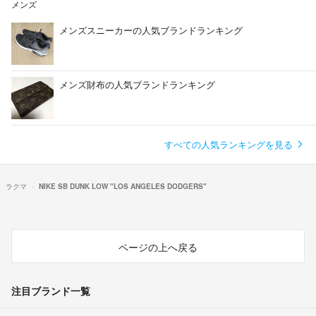
メンズ
メンズスニーカーの人気ブランドランキング
メンズ財布の人気ブランドランキング
すべての人気ランキングを見る
ラクマ
NIKE SB DUNK LOW "LOS ANGELES DODGERS"
ページの上へ戻る
注目ブランド一覧