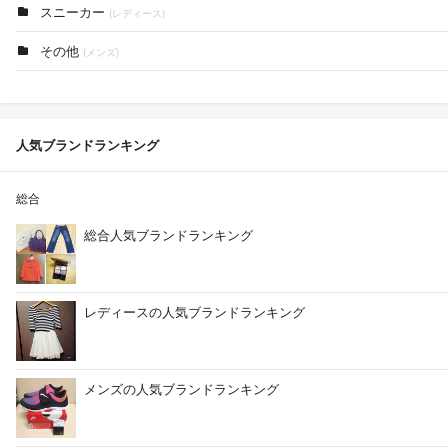
スニーカー
(レディース)
その他
(メンズ)
人気ブランドランキング
総合
総合人気ブランドランキング
レディースの人気ブランドランキング
メンズの人気ブランドランキング