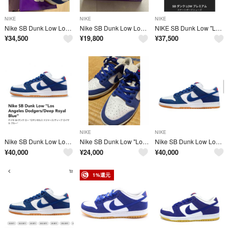
NIKE
NIKE
NIKE
Nike SB Dunk Low Los Angeles Dodgers
Nike SB Dunk Low Los Angeles Dodgers
NIKE SB Dunk Low "Los Angeles Dodgers"
¥
34,500
¥
19,800
¥
37,500
NIKE
NIKE
Nike SB Dunk Low Los Angeles Dodgers
Nike SB Dunk Low "Los Angeles Dodgers 27
Nike SB Dunk Low Los Angeles Dodgers
¥
40,000
¥
24,000
¥
40,000
1%還元