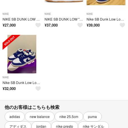
NIKE
NIKE
NIKE
NIKE SB DUNK LOW Los Angeles Dodgers
NIKE SB DUNK LOW "LOS ANGELES DODGERS"
Nike SB Dunk Low Los Angeles Dodgers
¥
27,000
¥
37,000
¥
39,000
NIKE
Nike SB Dunk Low Los Angeles Dodgers
¥
32,000
他のお客様はこちらも検索
adidas
new balance
nike 25.5cm
puma
アディダス
jordan
nike presto
nike サンダル