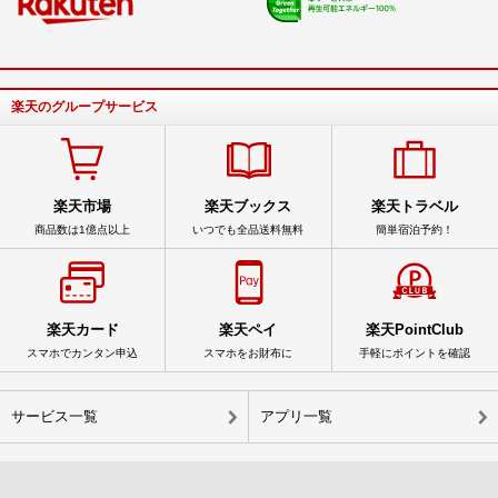
楽天のグループサービス
楽天市場
楽天ブックス
楽天トラベル
商品数は1億点以上
いつでも全品送料無料
簡単宿泊予約！
楽天カード
楽天ペイ
楽天PointClub
スマホでカンタン申込
スマホをお財布に
手軽にポイントを確認
サービス一覧
アプリ一覧