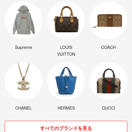
Supreme
LOUIS
COACH
VUITTON
CHANEL
HERMES
GUCCI
すべてのブランドを見る