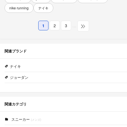
nike running
ナイキ
1
2
3
…
関連ブランド
ナイキ
ジョーダン
関連カテゴリ
スニーカー
(メンズ)