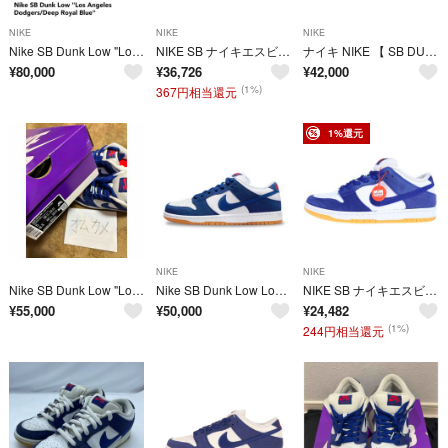
NIKE
NIKE
NIKE
Nike SB Dunk Low "Los Angeles Dodgers
NIKE SB ナイキエスビー SB DUNK LOW LOS ANGELES DODGERS/DEEP ROYAL BLUE DO9395-400 SBダンク ローカットスニーカー ブルー US9.5/27.5cm
ナイキ NIKE 【 SB DUNK LOW Los Angeles Dodgers Deep Royal Blue DO9395 400 】 SB ダンク ロー ロサンゼルス ドジャース ディープ ロイヤル ブルー スニーカー 51818
¥
80,000
¥
36,726
¥
42,000
(1%)
367円相当還元
1%還元
NIKE
NIKE
Nike SB Dunk Low "Los Angeles Dodgers
Nike SB Dunk Low Los Angeles Dodgers
NIKE SB ナイキエスビー DUNK LOW PRO PRM LOS ANGELES DODGERS DO9395-400 ダンク ロサンゼルスドジャーズ ローカットスニーカー US9/27.0cm ホワイト/ブルー
¥
55,000
¥
50,000
¥
24,482
(1%)
244円相当還元