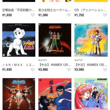
交響組曲「宇宙戦艦ヤマトⅢ」
美少女戦士セーラームーンＲ 音楽集 （ＡＮＩＭＥＸ１２００－１８６）
CD （アニメーション） ＡＮＩＭＥＸ１２００ ８８: アニメ サウンド メモ COCC72088 Nippon Columbia 未開封 /00110
¥
1,930
¥
1,380
¥
1,702
&byP&D
&byP&D
＜ＡＮＩＭＡＸ １２００シリーズ＞（１７０）交響ファンタジー ジャングル大帝
【中古】 ANIMEX 1200シリーズ (31) 仮面ライダー I 音楽集 (限定盤)
【中古】 ANIMEX 1200シリーズ 82 ビデオ戦士レザリオン 音楽集
¥
1,930
¥
3,980
¥
3,980