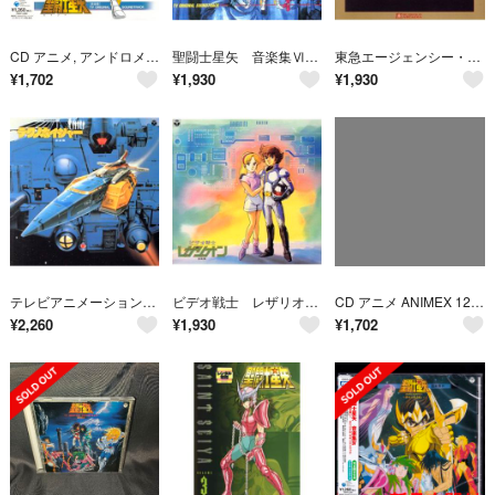
CD アニメ, アンドロメダ・ハーモニ ANIMEX 1200シリーズ 9 聖闘士星矢 音楽集 COCC72009 COLUMBIA 未開封 /00085
聖闘士星矢 音楽集Ⅵ ～黄金の指輪篇～ オリジナル・サウンドトラック ＡＮＩＭＥＸ１２００ ９３
東急エージェンシー・東映映画 オリジナル・サウンドトラック わが青春のアルカディア 音楽集Ⅱ ＡＮＩＭＥＸ１２００ ８０
¥
1,702
¥
1,930
¥
1,930
テレビアニメーション 科学救助隊テクノボイジャー 音楽集 ＡＮＩＭＥＸ１２００ ７０
ビデオ戦士 レザリオン 音楽集 ＡＮＩＭＥＸ１２００ ８２
CD アニメ ANIMEX 1200シリーズ 80 わが青春のアルカディア 音楽 COCC72080 COLUMBIA 未開封 /00110
¥
2,260
¥
1,930
¥
1,702