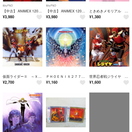
&byP&D
&byP&D
【中古】 ANIMEX 1200シリーズ (49) 時空戦士スピルバン 音楽集 (限定盤)
【中古】 ANIMEX 1200シリーズ99 魁!!男塾 音楽集
ときめきメモリアル サウンド・コレクション
¥
3,980
¥
3,980
¥
1,380
仮面ライダーⅡ ～Ｘ・アマゾン・ストロンガー篇～ テレビオリジナルＢＧＭコレクション ＡＮＩＭＥＸ１２００ ３２
ＰＨＯＥＮＩＸ２７７２ Ｏｒｉｇｉｎａｌ Ｓｏｕｎｄｔｒａｃｋ ＡＮＩＭＥＸ１２００ ７７
世界忍者戦ジライヤ 音楽集 ＡＮＩＭＥＸ１２００ ５１
¥
2,700
¥
1,160
¥
1,600