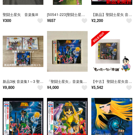
聖闘士星矢 音楽集III
[50541-223]聖闘士星矢 VOLUME 3【アニメ 中古 DVD】ケース無:: レンタル落ち
【新品】聖闘士星矢 音楽集IV ～神々の熱き戦い～＜完全生産限定盤＞/CD
¥
300
¥
657
¥
2,200
新品3枚 音楽集1～3 聖闘士星矢 best ベスト盤 CD 国内盤 車田正美
「聖闘士星矢」音楽集3/横山菁児
【中古】 聖闘士星矢音楽集3
¥
9,800
¥
4,000
¥
5,542