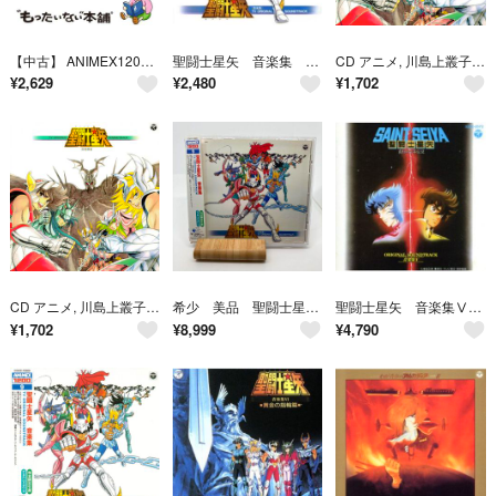
【中古】 ANIMEX1200 64： 聖闘士星矢 音楽集III CD
聖闘士星矢 音楽集 ＴＶ ＯＲＩＧＩＮＡＬ ＳＯＵＮＤＴＲＡＣＫ ＡＮＩＭＥＸ１２００ ９
CD アニメ, 川島上叢子, 横山菁児 ANIMEX 1200シリーズ 63 聖闘士星矢 音楽集 Vol.2 COCC72063 COLUMBIA 未開封 /00085
¥
2,629
¥
2,480
¥
1,702
CD アニメ, 川島上叢子, 横山菁児 ANIMEX 1200シリーズ 63 聖闘士星矢 音楽集 Vol.2 COCC72063 COLUMBIA 未開封 /00085
希少 美品 聖闘士星矢 音楽集 ANIMEX 1200シリーズ
聖闘士星矢 音楽集Ⅴ ～真紅の少年伝説～ オリジナル・サウンドトラック
¥
1,702
¥
8,999
¥
4,790