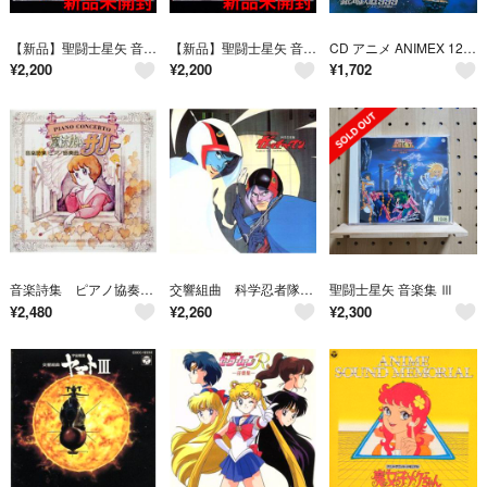
【新品】聖闘士星矢 音楽集III＜完全生産限定盤＞/CD
【新品】聖闘士星矢 音楽集IV ～神々の熱き戦い～＜完全生産限定盤＞/CD
CD アニメ ANIMEX 1200シリーズ 4 東映長編アニメーション映画 オ COCC72004 COLUMBIA 未開封 /00110
¥
2,200
¥
2,200
¥
1,702
音楽詩集 ピアノ協奏曲 魔法使いサリー ＜ＡＮＩＭＡＸ １２００シリーズ＞（１６６）
交響組曲 科学忍者隊ガッチャマン ＡＮＩＭＥＸ１２００ ６
聖闘士星矢 音楽集 Ⅲ
¥
2,480
¥
2,260
¥
2,300