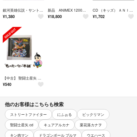
銀河英雄伝説・サントラ音楽集
新品 ANIMEX 1200シリーズ わが青春のアルカディア 音楽集 セット 未開封
CD （キッズ） ＡＮＩＭＥＸ １２００ １５９: テレビ・オリジナル COCC72239 日本コロムビア（株） 未開封 /00110
¥
1,380
¥
18,800
¥
1,702
【中古】 聖闘士星矢 ヒット曲集II -いかなる星の下に- CD アニメーション
¥
540
他のお客様はこちらも検索
ストリートファイター
にふぉる
ビックリマン
聖闘士星矢 cd
キュアアルカナ
栗花落カナヲ
キン肉マン
ドラゴンボール ブルマ
ウエハース