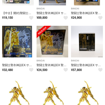
BANDAI
BANDAI
【中古】開封)聖闘士聖衣神話EX サジタリアス星矢[79][240091373124]
聖闘士聖衣神話EX サジタリアス星矢 GOLD24 魂ウェブ 開催記念商品
聖闘士聖衣神話EX 聖闘士星矢 サジタリアス星矢-黄金聖衣の継承者-
¥
19,150
¥
89,800
¥
24,900
BANDAI
BANDAI
聖闘士聖衣神話EX.サジタリアス星矢.黄金聖衣の継承者。
聖闘士聖衣神話EX 聖闘士星矢 サジタリアス星矢-黄金聖衣の継承者-
聖闘士聖衣神話EX サジタリアス星矢 GOLD24 聖闘士星矢 完成品 可動フィギュア TAMASHII NATION 2020&魂ウェブ商店限定 バンダイスピリッツ
¥
32,480
¥
24,500
¥
57,800