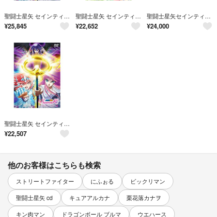
聖闘士星矢 セインティア翔 DVD-BOX VOL.2＜完＞
聖闘士星矢 セインティア翔 コミック 1-14巻セット
聖闘士星矢セインティア翔DVD BOX 1初回限定版 2通常版
¥
25,845
¥
22,652
¥
24,000
聖闘士星矢 セインティア翔 DVD-BOX VOL.2＜完＞
¥
22,507
他のお客様はこちらも検索
ストリートファイター
にふぉる
ビックリマン
聖闘士星矢 cd
キュアアルカナ
栗花落カナヲ
キン肉マン
ドラゴンボール ブルマ
ウエハース