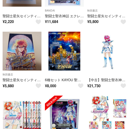
BANDAI
秋田書店
聖闘士星矢セインティア翔特典イラストペーパー アニメイト特典
聖闘士聖衣神話 エクレウス翔子 聖闘士星矢 セインティア翔 完成品 可動フィギュア バンダイスピリッツ
聖闘士星矢セインティア翔&冥王異伝ダークウィングドラマCD2枚セット売り
¥
2,220
¥
11,684
¥
5,800
秋田書店
聖闘士星矢セインティア翔 有隣堂特典ポストカード
6種セット KAYOU 聖闘士星矢 第2弾 アクションフィギュア 新品未開封
【中古】聖闘士聖衣神話 聖闘士星矢 セインティア翔 エクレウス翔子 約160mm ABS&PVC&ダイキャスト製 塗装済み可動フィギュア
¥
5,880
¥
8,000
¥
21,730