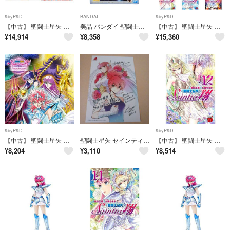
&byP&D
BANDAI
&byP&D
【中古】 聖闘士星矢 セインティア翔 コミック 1-8巻セット
美品 バンダイ 聖闘士星矢 セインティア翔 聖闘士聖衣神話 フィギュア エクレウス翔子 BANDAI
【中古】 聖闘士星矢 セインティア翔 コミック 1-11巻 セット
¥
14,914
¥
8,358
¥
15,360
&byP&D
&byP&D
【中古】 聖闘士星矢 セインティア翔 オリジナルサウンドトラック
聖闘士星矢 セインティア翔 2巻 有隣堂特典イラストカードポストカード車田正美
【中古】 聖闘士星矢 セインティア翔 コミック 1-12巻セット
¥
8,204
¥
3,110
¥
8,514