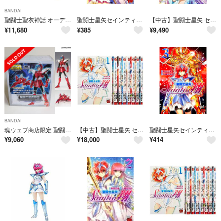
BANDAI
聖闘士聖衣神話 オーディーン星矢 聖闘士星矢 完成品 可動フィギュア バンダイ
聖闘士星矢セインティア翔 ２/秋田書店/車田正美（コミック）
【中古】聖闘士星矢 セインティア翔 Blu-ray BOX VOL.1
¥
11,680
¥
385
¥
9,490
BANDAI
魂ウェブ商店限定 聖闘士聖衣神話 スカイクロス翔 聖闘士星矢 完成品 可動フィギュア バンダイ
【中古】聖闘士星矢 セインティア翔 コミック 1-8巻セット
聖闘士星矢セインティア翔 ３/秋田書店/車田正美（コミック）
¥
9,060
¥
18,000
¥
414