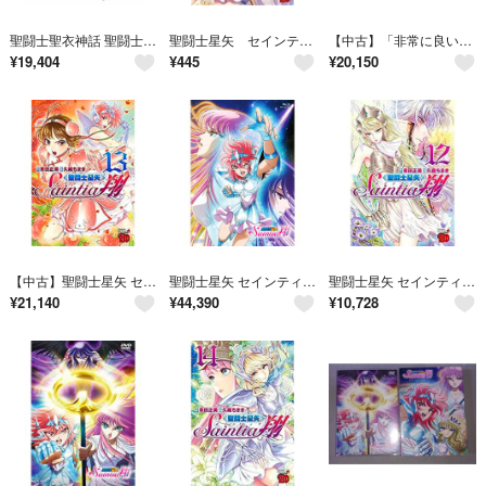
聖闘士聖衣神話 聖闘士星矢 セインティア翔 エクレウス翔子 約160mm ABS&PVC&ダイキャスト製 塗装済み可動フィギュア
聖闘士星矢 セインティア翔(２) チャンピオンＲＥＤＣ／久織ちまき(著者),車田正美
【中古】「非常に良い」聖闘士星矢 セインティア翔 コミック 1-8巻セット
¥
19,404
¥
445
¥
20,150
【中古】聖闘士星矢 セインティア翔 コミック 1-13巻セット [－]
聖闘士星矢 セインティア翔 DVD-BOX VOL.1(中古品)
聖闘士星矢 セインティア翔 コミック 1-12巻セット
¥
21,140
¥
44,390
¥
10,728