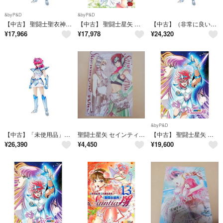
&byP&D
&byP&D
【中古】 聖闘士聖衣神話 聖闘士星矢 セインティア翔 エクレウス翔子 約160mm ABS&PVC&ダイキャスト製 塗装済み可動フィギュア
【中古】 聖闘士星矢 セインティア翔 コミック 1-14巻セット
【中古】（非常に良い）聖闘士聖衣神話 聖闘士星矢 セインティア翔 エクレウス翔子 約160mm ABS&PVC&ダイキャスト製 塗装済み可動フィギュア
¥
17,966
¥
17,978
¥
24,320
&byP&D
【中古】「未使用品」聖闘士聖衣神話 聖闘士星矢 セインティア翔 エクレウス翔子 約160mm ABS&PVC&ダイキャスト製 塗装済み可動フィギュア
聖闘士星矢 セインティア翔 虎の穴特典イラストカード
【中古】 聖闘士星矢 セインティア翔 DVD BOX VOL.1
¥
26,390
¥
4,450
¥
19,600