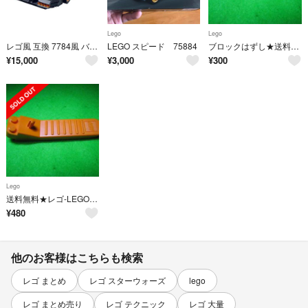
Lego
Lego
レゴ風 互換 7784風 バットモービル バットマン BATMAN
LEGO スピード 75884
ブロックはずし★送料無料★レゴ-LEGO★96874★お子さんでも簡単★新品
¥
15,000
¥
3,000
¥
300
Lego
送料無料★レゴ-LEGO★ブロックはずし★96874★お子さんでも簡単★新品
¥
480
他のお客様はこちらも検索
レゴ まとめ
レゴ スターウォーズ
lego
レゴ まとめ売り
レゴ テクニック
レゴ 大量