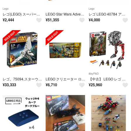
Lego
Lego
レゴ(LEGO) スーパー・ヒーローズ 76184 より ニック・フューリ
LEGO Star Wars Advent Calendar 75184 Building Kitアドベントカレンダービルディングキット (309 Piece)
レゴ LEGO 40784 アフリカのサバンナ ジオラマ 新品未開封
¥
2,444
¥
51,355
¥
4,000
&byP&D
レゴ。75094.スターウォーズ。
LEGO クリエーター ローラーコースター 31084 レゴブロック
【中古】 LEGO レゴ スター・ウォーズ AT-ST (TM) レイダー 75254
¥
33,333
¥
6,710
¥
25,960