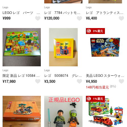
Lego
Lego
Lego
LEGO レゴ パーツ より ウェッジ4×6 ルーフ ダークブルー 4個セット
レゴ 7784 バットモービル
レゴ アトランティス 7984 ディープシーレイダー 開封済み
¥
999
¥
120,000
¥
6,400
3%還元
Lego
Lego
限定 新品 レゴ 10584 森の動物 動物園 クリスマス
レゴ 5008074 グレーの中世のお城セット
美品 LEGO スターウォーズ アドベントカレンダー 75184 レゴ ブロック
¥
17,980
¥
3,500
¥
4,950
(3%)
148円相当還元
1%還元