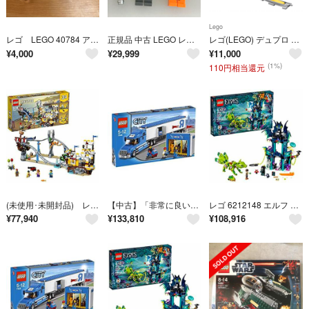
Lego
レゴ LEGO 40784 アフリカサバンナ
正規品 中古 LEGO レゴ スターウォーズ ミニフィグ 2個 まとめ売り おまけ付き CT-498 ※STARWARS 黒髪 黒髭 黒ひげ ケイナン・ジャラス ヘラ・シンドゥーラ ライトセーバー 武器 75053 465
レゴ(LEGO) デュプロ キミが車掌さん! おしてGO機関車デラック10874
¥
4,000
¥
29,999
¥
11,000
(1%)
110円相当還元
(未使用･未開封品) レゴ(LEGO)クリエイター ローラーコースター 31084 6k88evb
【中古】「非常に良い」Lego City Toys R Us Truck 7848
レゴ 6212148 エルフ ノクチュラの塔とアースフォックスの救出 41194 組み立てキット
¥
77,940
¥
133,810
¥
108,916