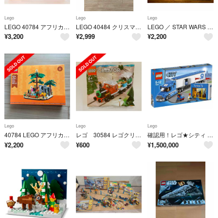
Lego
Lego
Lego
LEGO 40784 アフリカのサバンナ ジオラマ
LEGO 40484 クリスマス限定セット♡非売品
LEGO ／ STAR WARS 75194
¥
3,200
¥
2,999
¥
2,200
Lego
Lego
Lego
40784 LEGO アフリカのサバンナ
レゴ 30584 レゴクリエイター
確認用！レゴ★シティ レゴトイザらストラック7848 新品・未開封 激レア
¥
2,200
¥
600
¥
1,500,000