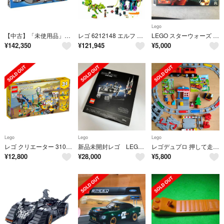
Lego
【中古】「未使用品」Lego City Toys R Us Truck 7848
レゴ 6212148 エルフ ノクチュラの塔とアースフォックスの救出 41194 組み立てキット
LEGO スターウォーズ STAR WARS 9494
¥
142,350
¥
121,945
¥
5,000
Lego
Lego
Lego
レゴ クリエーター 31084 ローラーコースター
新品未開封レゴ LEGO star wars 75294 ベスピンの決戦
レゴデュプロ 押して走る機関車10874と踏切セット10882
¥
12,800
¥
28,000
¥
5,800