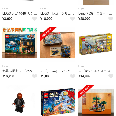
Lego
Lego
Lego
LEGO レゴ 40484サンタのお庭 非売品
LEGO レゴ クリエイター31084、クラシック ジャンクセット
Lego 75394 スター・ウォーズ スター・デストロイヤー
¥
3,000
¥
18,000
¥
28,000
Lego
Lego
新品 未開封 レゴ ハリーポッター プリベット通り4番地 75968
レゴ(LEGO) ニンジャゴー ジェイのライトニングジェット EVO 71784
レゴ★クリエイター ローラーコースター 31084 新品 激レア
¥
16,200
¥
1,080
¥
14,999