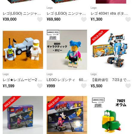
Lego
Lego
レゴ(LEGO) ニンジャゴー ニンジャゴーシティ・ガーデン 71741
レゴ (LEGO) ニンジャゴー ニンジャゴーシティ・ガーデン 71741
レゴ 40341 xtra ボタニカルアクセサリーセット エクストラパック 廃盤
¥
39,000
¥
69,980
¥
1,300
Lego
Lego
Lego
レゴ★レゴムービー2 ジェニー ミニフィグ＆月面探査バギー・ロボ 未使用 超人気
LEGO レゴシティ 60341より ギャラクティック・ポピー
【最終値引 7/23まで掲載】レゴ BOOST + ポリス（60141）
¥
1,599
¥
999
¥
5,500