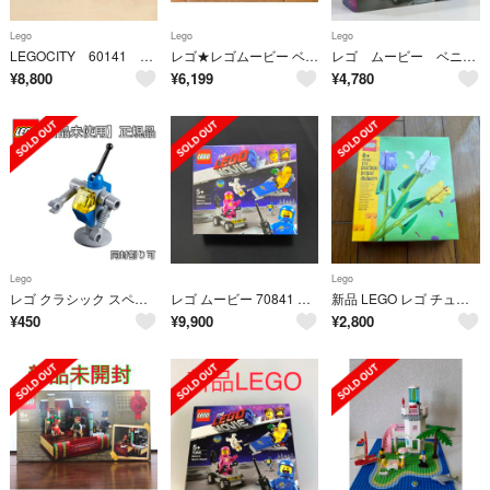
Lego
Lego
Lego
LEGOCITY 60141 ポリスステーション
レゴ★レゴムービー ベニーの宇宙スクワッド 70841（中味のみ）新品 激レア
レゴ ムービー ベニーの宇宙スクワッド 70841
¥
8,800
¥
6,199
¥
4,780
Lego
Lego
レゴ クラシック スペース ドロイド ミニフィギュア 70841 正規品
レゴ ムービー 70841 ベニーの宇宙スクワッド
新品 LEGO レゴ チューリップ 40461 TULIP 花 フラワー FLOWER
¥
450
¥
9,900
¥
2,800