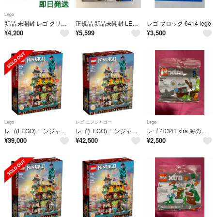
Lego
新品 未開封 レゴ クリスマス キャロル 限定 非売品 40410
正規品 新品未開封 LEGO レゴ レゴムービー２ 70841 ベニーの宇宙スクワッド 廃盤品 CP-223 ※ミニフィグ レニー ジェニー ケニー 宇宙飛行士 ピンク イエロー ホワイト ブルー 372
レゴ ブロック 6414 lego
¥
4,200
¥
5,599
¥
3,500
Lego
レゴ ニンジャゴー
Lego
レゴ(LEGO) ニンジャゴーシティ・ガーデン 71741
レゴ(LEGO) ニンジャゴー ニンジャゴーシティ・ガーデン 71741
レゴ 40341 xtra 海のアクセサリーセット エクストラパック 廃盤品
¥
39,000
¥
42,500
¥
2,500