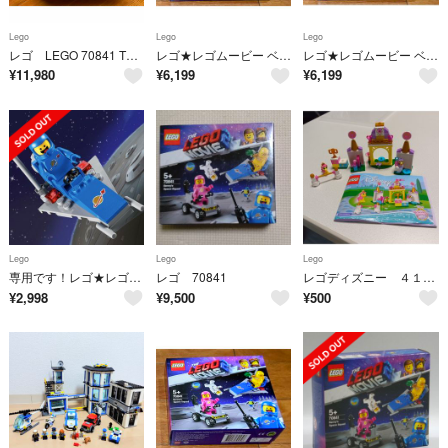
Lego
Lego
Lego
レゴ LEGO 70841 THE LEGO MOVIE
レゴ★レゴムービー ベニーの宇宙スクワッド 70841（中味のみ）新品 激レア
レゴ★レゴムービー ベニーの宇宙スクワッド 70841（中味のみ）新品 激レア
¥
11,980
¥
6,199
¥
6,199
Lego
Lego
Lego
専用です！レゴ★レゴムービー2 ベニーの宇宙船のみ ＋70841説明書 未使用
レゴ 70841
レゴディズニー ４１１４４ ロイヤルペット ベルのプティート
¥
2,998
¥
9,500
¥
500