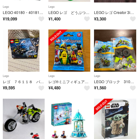
Lego
Lego
LEGO 40180・40181・40182・40183 全4種類セット
LEGO レゴ どうぶつの森 77048 より 崖 説明書付
LEGO レゴ Creator 3in1 31146/40700 2つセット
¥
19,099
¥
1,400
¥
3,300
Lego
Lego
Lego
レゴ ７６１１８ バットマン ミスター・フリーズと バットサイクルバトル
レゴ®ミニフィギュア_シリーズ17 71018 8個セット
LEGO ブロック 31018 CREATOR
¥
9,595
¥
4,480
¥
1,560