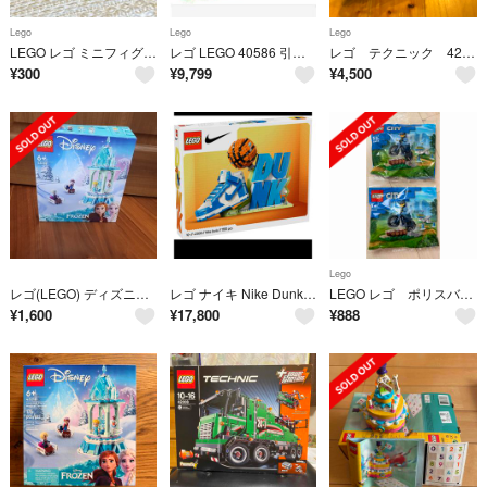
Lego
Lego
Lego
LEGO レゴ ミニフィグ シリーズ17 レトロスペースヒーロー 71018
レゴ LEGO 40586 引っ越しトラック 正規品 ミニフィグ 非売品
レゴ テクニック 42036 ストリート バイク
¥
300
¥
9,799
¥
4,500
Lego
レゴ(LEGO) ディズニープリンセス アナとエルサのまほうのメリーゴーランド…
レゴ ナイキ Nike Dunk 43008 jordan DUNK
LEGO レゴ ポリスバイクトレーニング CITY 30638
¥
1,600
¥
17,800
¥
888