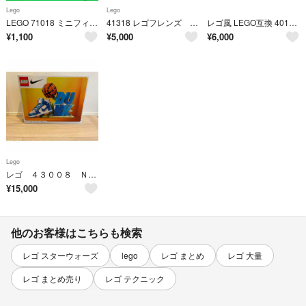
Lego
Lego
LEGO 71018 ミニフィギュア シリーズ17 バトル・ドアーフ
41318 レゴフレンズ ハートレイクシティの病院
レゴ風 LEGO互換 40180風 40181風 40182風 40183風
¥
1,100
¥
5,000
¥
6,000
Lego
レゴ ４３００８ Ｎｉｋｅ Ｄｕｎｋ
¥
15,000
他のお客様はこちらも検索
レゴ スターウォーズ
lego
レゴ まとめ
レゴ 大量
レゴ まとめ売り
レゴ テクニック