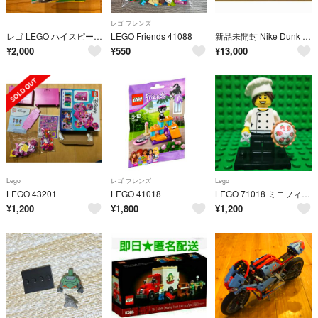
レゴ フレンズ
レゴ LEGO ハイスピード・トレイン 40518
LEGO Friends 41088
新品未開封 Nike Dunk x LEGO® Set 43008 レゴ ナイキ ダンク
¥
2,000
¥
550
¥
13,000
Lego
レゴ フレンズ
Lego
LEGO 43201
LEGO 41018
LEGO 71018 ミニフィギュア シリーズ17 パティシエ
¥
1,200
¥
1,800
¥
1,200