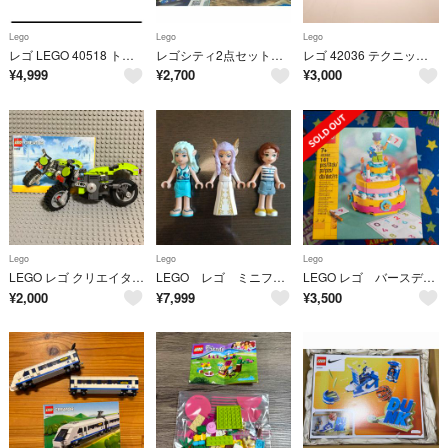
Lego
Lego
Lego
レゴ LEGO 40518 トレイン 電車
レゴシティ2点セット ６０２１８、６０３１２
レゴ 42036 テクニック ストリートバイク
¥
4,999
¥
2,700
¥
3,000
Lego
Lego
Lego
LEGO レゴ クリエイター 31018 31041 セット
LEGO レゴ ミニフィグ ミニドール エルフ 41078 ３体セット
LEGO レゴ バースデー 40382 誕生日 プレゼント
¥
2,000
¥
7,999
¥
3,500