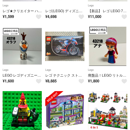
Lego
Lego
レゴ★クリエイター ハイウェイクルーザー 31018 美品 人気 激レア
レゴ(LEGO) ディズニープリンセス アナとエルサのまほうのメリーゴーランド
【新品】 レゴ LEGO 75318 スター・ウォーズ ザ・チャイルド
¥
1,599
¥
4,698
¥
11,000
Lego
Lego
Lego
LEGO レゴディズニーシリーズ 43218 より オラフ
レゴ テクニック ストリートバイク 42036
廃盤品！LEGO リトルマーメイド 43218 より アナ
¥
1,600
¥
8,885
¥
1,800