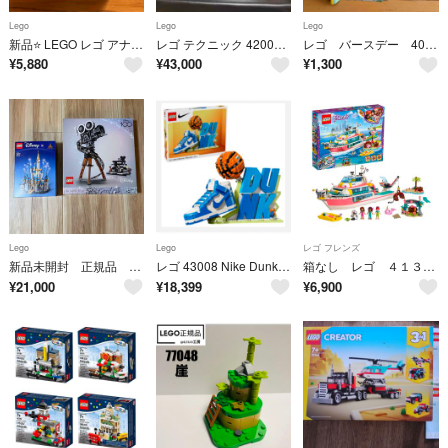
Lego
Lego
Lego
新品⭐️ LEGO レゴ アナとエルサのまほうのメリーゴーランド 43218
レゴ テクニック 42008 サービストラックNO1
レゴ バースデー 40382
¥
5,880
¥
43,000
¥
1,300
Lego
Lego
レゴ フレンズ
新品未開封 正規品 レゴ ディズニー 43230 40478 セット
レゴ 43008 Nike Dunk x LEGO Set ナイキ 流通限定品
箱なし レゴ ４１３８１ 海のどうぶつレスキュークルーザー
¥
21,000
¥
18,399
¥
6,900