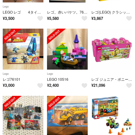
Lego
LEGO レゴ 4タイトル
レゴ。赤いバケツ。7616
レゴ(LEGO) クラシック アイデアパーツ(収納ケースつき) 10713 21
¥
3,500
¥
5,580
¥
3,867
Lego
Lego
レゴ76101
LEGO 10516
レゴ ジュニア・ポニーハウスセット 10674
¥
3,000
¥
2,400
¥
21,096