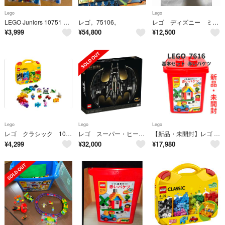
Lego
Lego
LEGO Juniors 10751 ブロックセット
レゴ。75106。
レゴ ディズニー ミッキーマウス＆フレンズ １０７７６ ミッキー＆フレンズの し
¥
3,999
¥
54,800
¥
12,500
Lego
Lego
Lego
レゴ クラシック 10713 アイデアパーツ 収納ケースつき 誕生日 入学 卒業
レゴ スーパー・ヒーローズ 1989 バットウイング 76161
【新品・未開封】レゴ 基本セット 赤いバケツ 7616
¥
4,299
¥
32,000
¥
17,980