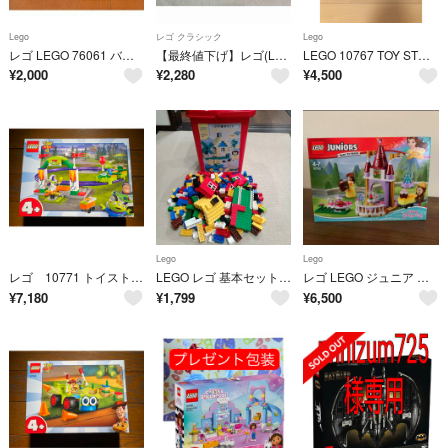
Lego
レゴ クラシック
Lego
レゴ LEGO 76061 バットマン vs キャットウーマン ブロック
【最終値下げ】レゴ(LEGO) クラシック 10713
LEGO 10767 TOY STORY 4 トイ・ストーリー 新品未開封 レゴ
¥
2,000
¥
2,280
¥
4,500
Lego
Lego
レゴ 10771 トイストーリー4
LEGO レゴ 基本セット 赤いバケツ 7616
レゴ LEGO ジュニア ベルのストーリータイム 10762
¥
7,180
¥
1,799
¥
6,500