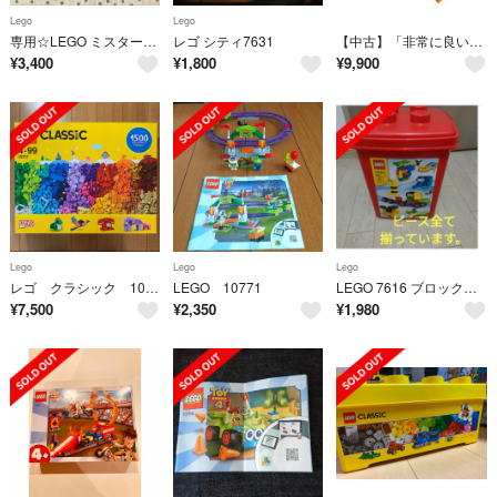
Lego
Lego
専用☆LEGO ミスターインクレディブル
レゴ シティ7631
【中古】「非常に良い」レゴ(LEGO) トイストーリー4 ウッディ&RC 10766 ディズニー ブロック おもちゃ 女の子 男の子
¥
3,400
¥
1,800
¥
9,900
Lego
Lego
Lego
レゴ クラシック 10717 LEGO
LEGO 10771
LEGO 7616 ブロックセット 3歳から 赤箱
¥
7,500
¥
2,350
¥
1,980