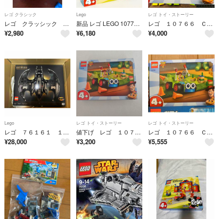
レゴ クラシック
Lego
レゴ トイ・ストーリー
レゴ クラッシック 10713
新品 レゴ LEGO 10776 ディズニー ミッキー&フレンズのしょうぼうしょ
レゴ １０７６６ ＣＯＮＦ＿Ｎｅｗ ＩＰ ２０１９＿４＋＿１
¥
2,980
¥
6,180
¥
4,000
Lego
レゴ トイ・ストーリー
レゴ トイ・ストーリー
レゴ ７６１６１ １９８９ バットウイング
値下げ レゴ １０７６６ ＣＯＮＦ＿Ｎｅｗ ＩＰ ２０１９＿４＋＿１
レゴ １０７６６ ＣＯＮＦ＿Ｎｅｗ ＩＰ ２０１９＿４＋＿１
¥
28,000
¥
3,200
¥
5,555