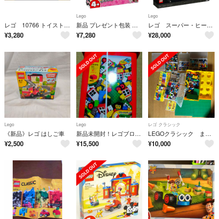
Lego
Lego
レゴ 10766 トイストーリー4
新品 プレゼント包装 レゴ(LEGO) ギャビーのドールハウス 10796
レゴ スーパー・ヒーローズ 1989 バットウイング 76161
¥
3,280
¥
7,280
¥
28,000
Lego
Lego
レゴ クラシック
《新品》レゴ はしご車
新品未開封！レゴブロック 赤いバケツ 7616
LEGOクラシック まとめ売り
¥
2,500
¥
15,500
¥
10,000