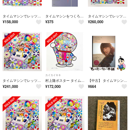
タイムマシンでレッツゴー(ポスター作品)
タイムマシンをつくろう！/草思社/ポ-ル・Ｃ．Ｗ．デ-ヴィス（単行本）
タイムマシンでレッツゴー （版画）
¥
158,000
¥
375
¥
260,000
カイカイキキ
タイムマシンでレッツゴー（版画） 村上隆 シルクスクリーン
村上隆ポスター タイムマシンでレッツゴー 異次元への旅 2枚セット
【中古】 タイムマシンができたなら。
¥
241,000
¥
172,000
¥
664