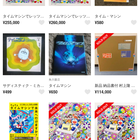
タイムマシンでレッツゴー 村上隆 ドラえもん
タイムマシンでレッツゴー 村上隆 ドラえもん 版画 zingaro
タイム・マシン
¥
255,000
¥
260,000
¥
580
角川書店
サディスティク・ミカ・バンド／タイムマシンにおねがい(8cmCD)
タイムマシン
新品 納品書付 村上隆 タイムマシンでレッツゴー ポスター ED300 ジンガロ
¥
499
¥
650
¥
114,000