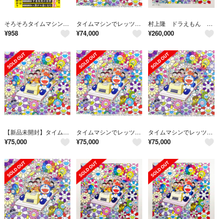
そろそろタイムマシンで未来へ行けますか？/飛鳥新社/齊田興哉（単行本（ソフトカバー））
タイムマシンでレッツゴー (ポスター作品) 村上隆 ドラえもん
村上隆 ドラえもん タイムマシンでレッツゴー 版画
¥
958
¥
74,000
¥
260,000
【新品未開封】タイムマシンでレッツゴー (ポスター作品) ドラえもん
タイムマシンでレッツゴー(ポスター作品)
タイムマシンでレッツゴー(ポスター作品)
¥
75,000
¥
75,000
¥
75,000