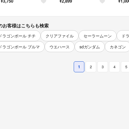
¥
3,750
¥
2,899
¥
1,00
のお客様はこちらも検索
ドラゴンボール チチ
クリアファイル
セーラームーン
ド
ドラゴンボール ブルマ
ウエハース
sdガンダム
カネゴン
1
2
3
4
5