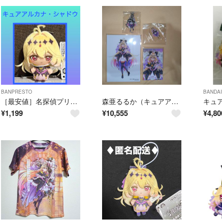
BANPRESTO
BANDAI
［最安値］名探偵プリキュア！ ぬいぐるみちゃーむ キュアアルカナ・シャドウ
森亜るるか（キュアアルカナ・シャドウ） 非売品4点 CD購入特典
¥
1,199
¥
10,555
¥
4,80