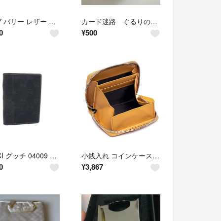
BALLY バリー レザー カードケース カード入れ 名刺入れ メンズ ブラック系 DP5547
カード迷路 ぐるりの森大冒険 カード入れポーチ 青
0
¥
500
GUCCI グッチ 04009 GG柄 GGキャンバス×レザー カードケース カード入れ 名刺入れ メンズ レディース ブラック系 DP5891
小銭入れ コインケース メンズ 財布 本革 カードケース カード入れ 大容量 牛
0
¥
3,867