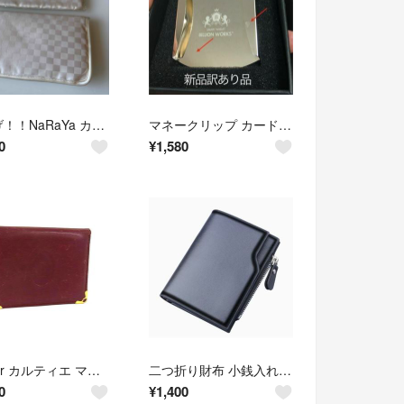
値下げ！！NaRaYa カード入れと小ポーチ
マネークリップ カード メンズ カード入れ 薄型 カードケース
0
¥
1,580
Cartier カルティエ マストライン レザー カードケース カード入れ パスケース レディース メンズ ボルドー系 DP5475
二つ折り財布 小銭入れ コインケース カード入れ 高品質レザー シンプル ブラック
0
¥
1,400