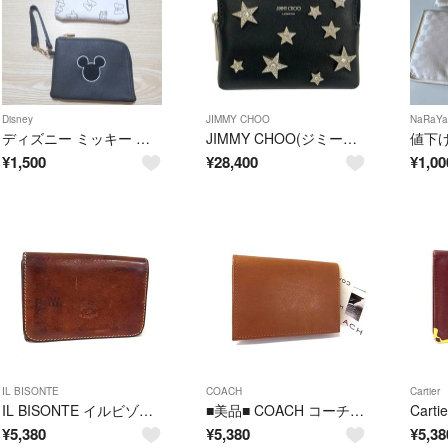
Disney
JIMMY CHOO
NaRaYa
ディズニー ミッキー パスケース コインケース ICカード入れ
JIMMY CHOO(ジミーチュウ) コインケース - 黒 スター/ラインストーン/カード入れ付き レザー
¥
1,500
¥
28,400
¥
1,00
IL BISONTE
COACH
Cartier
IL BISONTE イルビゾンテ レザー カードケース カード入れ 名刺入れ ビジネス メンズ レディース ブラウン系 DP5104
■美品■ COACH コーチ レザー カードケース カード入れ パスケース 名刺入れ ブラウン系 DP6225
¥
5,380
¥
5,380
¥
5,38