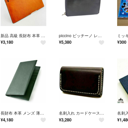
新品 高級 長財布 本革 メンズ 小銭入れ 大容量 カード入れ レザー
piccino ピッチーノ レザー コインケース カードケース 小銭入れ カード入れ レディース メンズ ブラック系 DP5171
¥
3,180
¥
5,380
¥
300
長財布 本革 メンズ 薄型 財布 札入れ カード入れ 小銭入れなし ミニマリスト
名刺入れ カードケース レディース メンズ おしゃれ かわいい 本革 カード入れ
¥
4,180
¥
3,280
¥
1,48