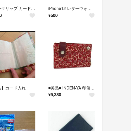
マネークリップ カード メンズ カード入れ 薄型 カードケース
iPhone12 レザーウォレット MagSafe対応 カード入れ イエロー S
0
¥
500
品】カード入れ
■美品■ INDEN-YA 印傳屋 インデンヤ 小桜菖蒲 鹿革 漆塗り カードケース カード入れ レディース ボルドー系 DP6031
¥
5,380