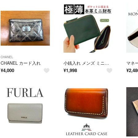
CHANEL
CHANEL カード入れ
小銭入れ メンズ ミニ財布 牛革 さいふ 本革 コンパクト 薄い 薄型 小さい カード入れ ポケット 深緑 グリーン 新品 未使用
¥
4,000
¥
1,998
¥
2,48