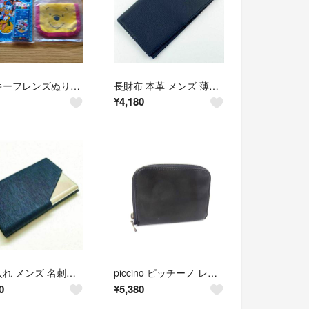
ミッキーフレンズぬりえ8ページ＆ミニ色鉛筆5色 くまのプーさんふろくカード入れ ディズニー
長財布 本革 メンズ 薄型 財布 札入れ カード入れ 小銭入れなし ミニマリスト
¥
4,180
名刺入れ メンズ 名刺ケース カードケース おしゃれ かわいい カード入れ
piccino ピッチーノ レザー カードケース コインパース カード入れ 小銭入れ レディース メンズ ブラック系 DP5195
0
¥
5,380