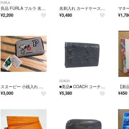
FURLA
良品 FURLA フルラ 名刺入れ カード入れ カードケース 春 レザー グレー
名刺入れ カードケース レディース メンズ おしゃれ かわいい 本革 カード入れ
¥
2,200
¥
3,480
¥
1,78
COACH
スヌーピー 小銭入れ カード入れ ラウンドファスナー 刺繍 コインケース
■美品■ COACH コーチ レザー カードケース カード入れ 名刺入れ 名刺ケース メンズ レディース ブラック系 DP5130
【新
¥
3,000
¥
5,380
¥
450