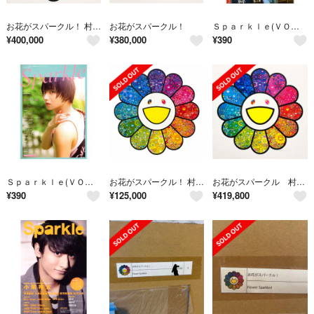
お花がスパークル！ 村上隆 版画 100枚限定
お花がスパークル！
Ｓｐａｒｋｌｅ(ＶＯＬ．４１) メディアボーイＭＯＯＫ／メディア・ボーイ(編者)
¥
400,000
¥
380,000
¥
390
Ｓｐａｒｋｌｅ(ＶＯＬ．４９) ＭＥＤＩＡＢＯＹ ＭＯＯＫ／メディア・ボーイ(編者)
お花がスパークル！ 村上隆 ポスター
お花がスパークル 村上隆
¥
390
¥
125,000
¥
419,800