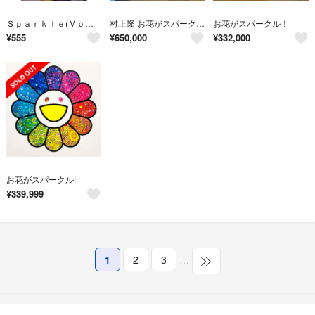
Ｓｐａｒｋｌｅ(Ｖｏｌ．２４) メディアボーイムック／メディア・ボーイ
村上隆 お花がスパークル 版画 ED100 版画
お花がスパークル！
¥
555
¥
650,000
¥
332,000
お花がスパークル!
¥
339,999
1
2
3
…