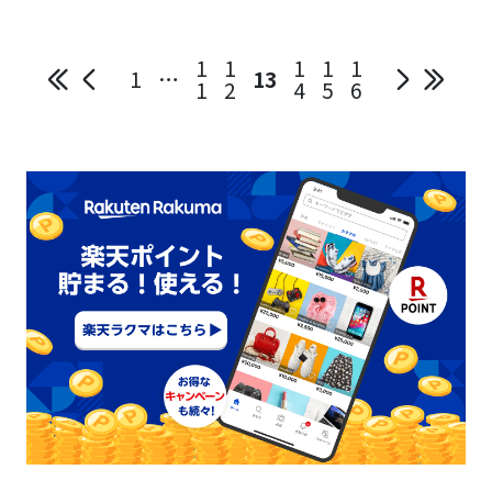
1
1
1
1
1
1
…
13
1
2
4
5
6