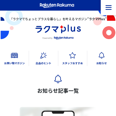
「ラクマでちょっとプラスな暮らし」を叶えるマガジン"
ラクマPlus
"
お買い物マガジン
出品のヒント
スタッフおすすめ
お知らせ
すべて
すべて
すべて
すべて
ファッション
ラクマ活用術
ファッション
重要なお知らせ
お知らせ記事一覧
小物アクセサリー
産地直送・こだわり食品
不正撲滅
家電
その他
機能・サービス
アウトドア/スポーツ
ライフスタイル