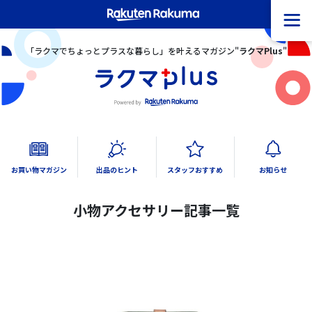
「ラクマでちょっとプラスな暮らし」を叶えるマガジン"
ラクマPlus
"
お買い物マガジン
出品のヒント
スタッフおすすめ
お知らせ
すべて
すべて
すべて
すべて
小物アクセサリー記事一覧
ファッション
ラクマ活用術
ファッション
重要なお知らせ
小物アクセサリー
産地直送・こだわり食品
不正撲滅
家電
その他
機能・サービス
アウトドア/スポーツ
ライフスタイル