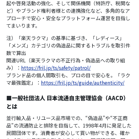
起や啓発活動の強化、そして関係機関（特許庁、税関な
ど）やブランド権利者様との連携強化など、多角的なア
プローチで安心・安全なプラットフォーム運営を目指し
てまいります。
注）「楽天ラクマ」の基準に基づき、「レディース」
「メンズ」カテゴリの偽造品に関するトラブルを取引件
数で算出
関連URL（楽天ラクマの不正行為・偽造品への取り組
み）：
https://fril.jp/ts/safety/patrol/
ブランド品の個人間取引も、プロの目で安心を。「ラク
マ最強鑑定」：
https://fril.jp/ts/guide/authenticity/
■一般社団法人 日本流通自主管理協会（AACD）
とは
並行輸入品・リユース品市場での、“偽造品”や“不正商
品”の流通防止と排除を目指して、1998年4月に発足した
民間団体です。消費者が安心して買い物ができる、確か