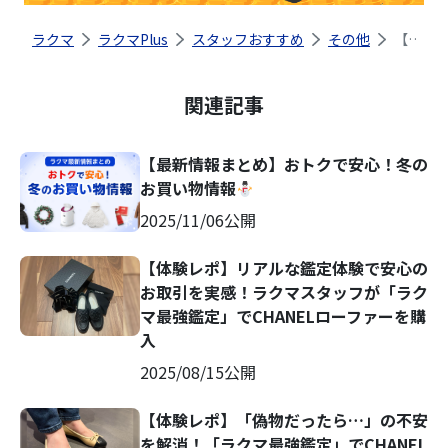
ラクマ
ラクマPlus
スタッフおすすめ
その他
【イベントレポート】楽天ラクマ、AACDと連携強化！ ブランド品における偽造品対策の専門研修で、安心・安全なフリマ体験をさらに追求
関連記事
【最新情報まとめ】おトクで安心！冬の
お買い物情報
2025/11/06
公開
【体験レポ】リアルな鑑定体験で安心の
お取引を実感！ラクマスタッフが「ラク
マ最強鑑定」でCHANELローファーを購
入
2025/08/15
公開
【体験レポ】「偽物だったら…」の不安
を解消！「ラクマ最強鑑定」でCHANEL