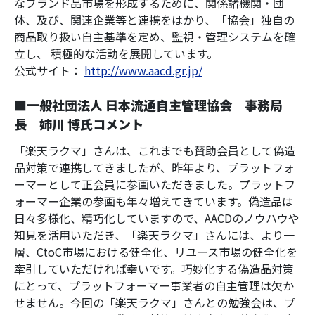
なブランド品市場を形成するために、関係諸機関・団
体、及び、関連企業等と連携をはかり、「協会」独自の
商品取り扱い自主基準を定め、監視・管理システムを確
立し、 積極的な活動を展開しています。
公式サイト：
http://www.aacd.gr.jp/
■一般社団法人 日本流通自主管理協会 事務局
長 姉川 博氏コメント
「楽天ラクマ」さんは、これまでも賛助会員として偽造
品対策で連携してきましたが、昨年より、プラットフォ
ーマーとして正会員に参画いただきました。プラットフ
ォーマー企業の参画も年々増えてきています。偽造品は
日々多様化、精巧化していますので、AACDのノウハウや
知見を活用いただき、「楽天ラクマ」さんには、より一
層、CtoC市場における健全化、リユース市場の健全化を
牽引していただければ幸いです。巧妙化する偽造品対策
にとって、プラットフォーマー事業者の自主管理は欠か
せません。今回の「楽天ラクマ」さんとの勉強会は、プ