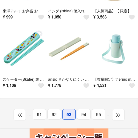
東洋アルミ お弁当 おかずカップ S 198枚入 お徳用3倍 深型 日本製 抗菌
イシダ (Ishida) 箸入れ サポート かりん 大 スライド 箸箱 25.8
【人気商品】【 限定】サーモス 真空断熱タンブラー フタ付き 食洗機対応 400
¥
999
¥
1,050
¥
3,563
スケーター(Skater) 箸 箸箱 セット 子供用 お弁当 16.5cm 日本
ansio 音がなりにくい 抗菌 箸 18cm スリム 箸箱 セット 天然木 ミ
【数量限定】thermo mug (サーモマグ) ステンレス鋼 トリップボトル
¥
1,106
¥
1,778
¥
4,521
…
91
92
93
94
95
…