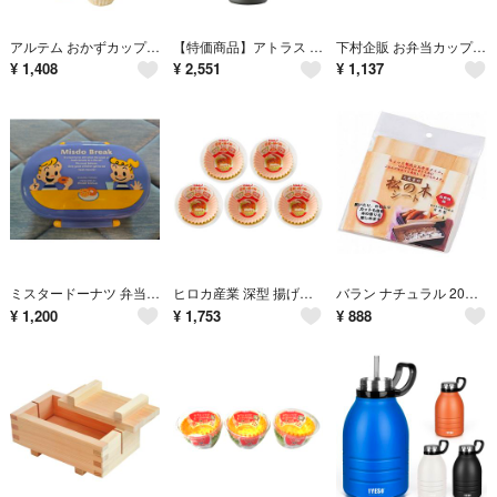
アルテム おかずカップ お弁当カップ 5号 丸型 500枚 黄色 チェック 電子
【特価商品】アトラス 水筒 1リットル 保冷 保温 真空断熱 ステンレス マグボ
下村企販 お弁当カップ 7号 50枚 電子レンジ対応 トマト柄 レタス柄 野菜
¥
1,408
¥
2,551
¥
1,137
ミスタードーナツ 弁当箱 Misdo Break
ヒロカ産業 深型 揚げ物ケース おかずカップ 9号 120枚 電子レンジOK 余
バラン ナチュラル 20枚入り HAKOYA ランチサポート 松の木シート 54
¥
1,200
¥
1,753
¥
888