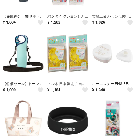
【在庫処分】象印 ボトルカバー 水筒カバー Mサイズ 480ml用 洗濯機で洗え
バンダイ クレヨンしんちゃん お弁当カップ 60枚 直径6.3×高さ2.5cm
大黒工業 バラン 山型 小 B色 1000枚入 約7.4×5.8cm 日本製 緑
¥
1,634
¥
1,282
¥
1,026
【特価セール】トーン tone 水筒・マグボトル用アクセサリー ボトルカバーショ
トルネ 日本製 お弁当グッズ スヌーピー お弁当カップセット 25枚入り×2セッ
オーエスケー PNS PEANUTS おにぎりケース LS-20 ブランド: O
¥
1,099
¥
1,184
¥
1,348