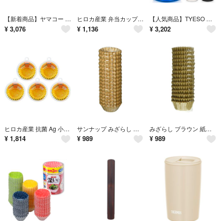
【新着商品】ヤマコー ひのき 押寿司器 縦切 (約1合) 日本製 803699
ヒロカ産業 弁当カップ 増量 タイプ 小花柄4色 8号 電子レンジ・オーブン対応
【人気商品】TYESO 水筒 スポーツボトル ステンレスボトル 1.5L 直飲み
¥
3,076
¥
1,136
¥
3,202
ヒロカ産業 抗菌 Ag 小花 おかずカップ さらに深型 8号 電子レンジ・オーブ
サンナップ みざらし ブラウン 紙製 おかずカップ゜ 6号 400枚入 OC-6
みざらし ブラウン 紙製 おかずカップ゜ 7号 300枚入 OC-7MZ
¥
1,814
¥
989
¥
989