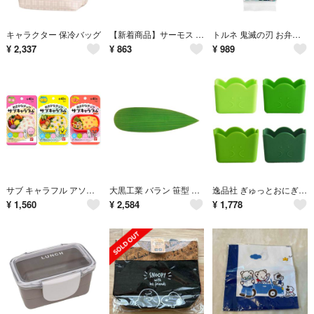
キャラクター 保冷バッグ
【新着商品】サーモス タンブラー用ソコカバー 600ml対応 ブラック JDE
トルネ 鬼滅の刃 お弁当カップ 6号 丸型 30枚入 日本製 ブランド: トルネ
¥
2,337
¥
863
¥
989
サブ キャラフル アソートセット 3種各1袋計3袋 花型・星型・ハート型 食品
大黒工業 バラン 笹型 大 A色 500枚入 約20.0×5.9cm 日本製 緑
逸品社 ぎゅっとおにぎりさん バランさん シリコンカップ 日本製 電子レンジ/食
¥
1,560
¥
2,584
¥
1,778