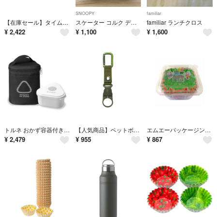
SNOOPY
familiar
【在庫セール】タイムフォーランチ ドーム 2段 ランチ 560ml グレー 73
スケーター コルク デニム ランチバッグ スヌーピー KBCO2
familiar ランチクロス
¥
2,422
¥
1,100
¥
1,600
トルネ おかず容器付き 保冷 おにぎりケース 2個用 ブラック 内面アルミ加工
【人気商品】ペットボトルホルダー カラビナ付き 取り外し可能 ベルトホールド可
エムエーパッケージング おかずカップ 抗菌 深めのおかずケース 四角 小 クロー
¥
2,479
¥
955
¥
867