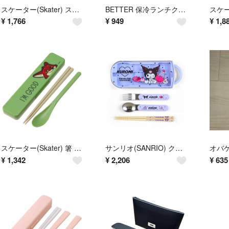
スケーター(Skater) スプーン フォーク セット カトラリー 食洗機対応
BETTER 保冷ランチクロス
¥
1,766
¥
949
¥
1,8
スケーター(Skater) 箸 スプーンセット 弁当 大人用 抗菌 コンビセット
サンリオ(SANRIO) クロミ ランチトリオセット 015881
¥
1,342
¥
2,206
¥
635