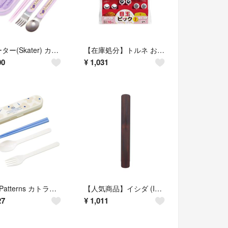
スケーター(Skater) カトラリーセット 子供用 お弁当 箸 スプーン フォ
【在庫処分】トルネ お弁当 ピック キャラ弁 デコ弁 ランチ 目玉2 10本入
00
¥
1,031
Wpc. Patterns カトラリーセット メリーフラワーオフ W063-37
【人気商品】イシダ (Ishida) 箸入れ サポート かりん 大 スライド 箸
27
¥
1,011