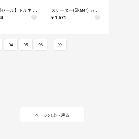
【在庫セール】トルネ BONTE 保冷 ペットボトルカバー Camo ブラック
スケーター(Skater) カトラリーセット 子供用 お弁当 箸 スプーン フォ
64
¥
1,571
94
95
96
…
ページの上へ戻る