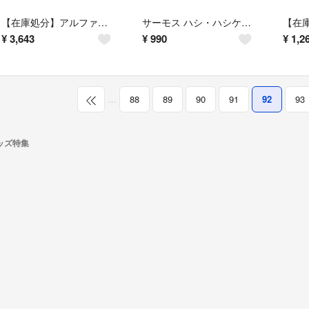
【在庫処分】アルファックス AWAT(アワット) アイスボックス アイスクーラー
サーモス ハシ・ハシケース 18cm ネイビー CPF-180 NVY
¥
3,643
¥
990
¥
1,2
…
88
89
90
91
92
93
ッズ特集