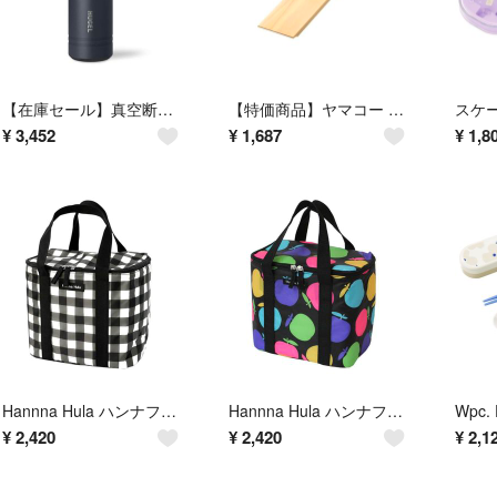
【在庫セール】真空断熱6層構造マグボトル 750ml アイリスオーヤマ HUGE
【特価商品】ヤマコー 押し型 ひのき 押寿司器トレー 10切用 約40×9.4×
¥
3,452
¥
1,687
¥
1,8
Hannna Hula ハンナフラ TNS-WC 保温保冷バッグ
Hannna Hula ハンナフラ TNS-WC 保温保冷バッグ
¥
2,420
¥
2,420
¥
2,1