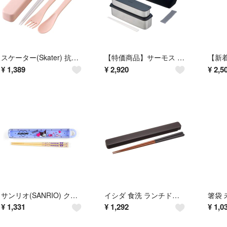
スケーター(Skater) 抗菌 音のならないトリオセット 箸 スプーン フォー
【特価商品】サーモス 弁当箱 2段 スリム フレッシュランチボックス 815ml
¥
1,389
¥
2,920
¥
2,5
サンリオ(SANRIO) クロミ 箸&ケース 016071
イシダ 食洗 ランチドゥ ハーフコンビ 23cm 日本製 黒 ブランド: イシダ
¥
1,331
¥
1,292
¥
1,0