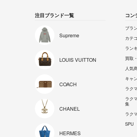
注目ブランド一覧
コン
ブラ
Supreme
カテ
ラン
買取
LOUIS
VUITTON
人気
キャ
COACH
ラクマp
ラク
集
CHANEL
ラク
SPU
HERMES