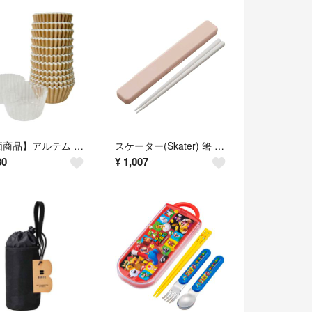
【特価商品】アルテム おかずカップ お弁当カップ 8号 丸型 500枚 雲竜白
スケーター(Skater) 箸 箸箱セット 大人用 抗菌 18cm カチャカチャ
80
¥
1,007