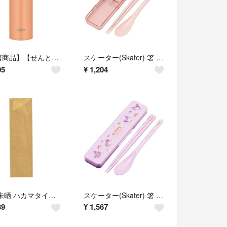
【新着商品】【せんとパッキン一体型・食洗機対応】サーモス 水筒 真空断熱ケータイ
スケーター(Skater) 箸 スプーン セット 弁当 大人用 コンビセット 1
05
¥
1,204
箸袋 未晒 ハカマタイプ 500枚 割箸用の紙製箸袋 ブランド: きんだい
スケーター(Skater) 箸 スプーン セット 弁当 大人用 コンビセット 1
39
¥
1,567