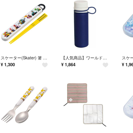
スケーター(Skater) 箸 箸箱 セット 子供用 お弁当 16.5cm 日本
【人気商品】ワールドクリエイト VIV シリコーンボトル ナノ 180ml ネイ
¥
1,300
¥
1,864
¥
1,9