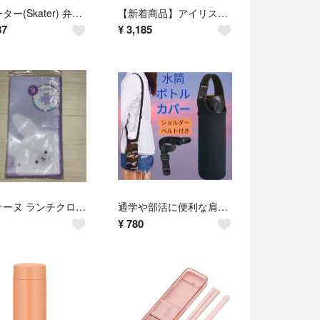
スケーター(Skater) 弁当用箸 子供用 トリオセット 箸 スプーン フォー
【新着商品】アイリスオーヤマ 真空断熱ダイレクトボトル 1L 保冷6時間 直飲み
87
¥
3,185
オバケーヌ ランチクロス ナフキン パープル 抗菌防臭 約450mm
通学や部活に便利な肩掛け水筒ホルダー衝撃吸収カバー ボトルカバー 黒色柄
¥
780