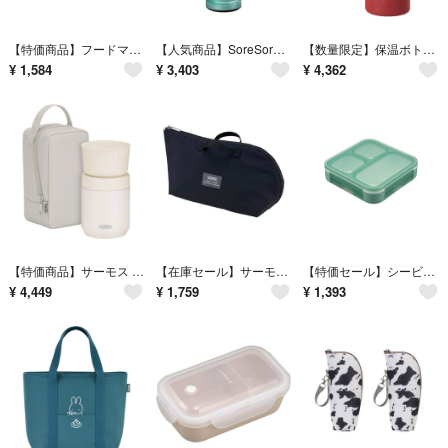
【特価商品】フードマン 弁当箱 立てて運べる 薄型弁当箱 400ml ライトグ
【人気商品】SoreSore 水筒 500ml レディース 保温保冷 8時間 ア
【数量限定】保温ボトル マグボトル 魔法瓶 保温カップ 水筒 真空断熱構造 保温
¥
1,584
¥
3,403
¥
4,362
【特価商品】サーモス 真空断熱スープランチセット 300ml グレージュ スープ
【在庫セール】サーモス 保冷ランチケース 2.0L ブラック RFH-002 B
【特価セール】シービージャパン(CB JAPAN) フードマン 弁当箱 立てて運
¥
4,449
¥
1,759
¥
1,393