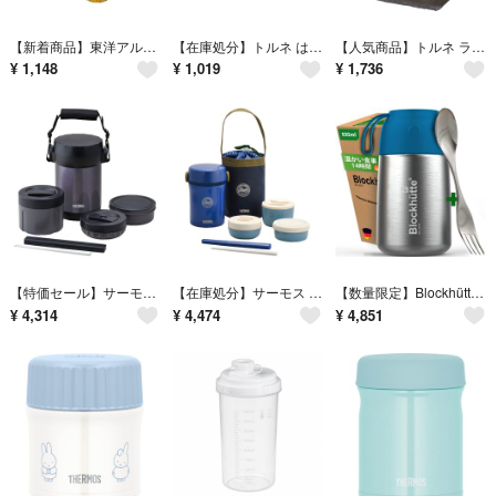
【新着商品】東洋アルミ お弁当 おかずカップ M 102枚入 お徳用3倍 汁も油
【在庫処分】トルネ はたらくのりもの ランチピック 11本入 P-3552
【人気商品】トルネ ランチバッグ・ランチ巾着・ランチベルト グレー トート型 保
¥
1,148
¥
1,019
¥
1,736
【特価セール】サーモス ステンレスランチジャー 約1.3合 ミッドナイトブルー
【在庫処分】サーモス サーモス ステンレスランチジャー 約0.6合 ネイビー J
【数量限定】Blockhütte スープジャー 530ml 真空断熱 スープボト
¥
4,314
¥
4,474
¥
4,851