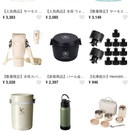
【人気商品】サーモス 真空断熱スープジャー 300ml ミッフィー アッシュブル
【人気商品】水筒 ウォーターボトル ドリンクボトル 540ml ハンドル付き 直
【数量限定】サーモス 真空断熱スープジャー 300ml ライトブルー JEB-3
¥
3,383
¥
2,085
¥
3,149
【数量限定】水筒カバー 対応スポーツボトル ショルダー ストラップ付き 40oz
【新着商品】パール金属 保温 どんぶり ランチジャー 770ml お弁当 ブラッ
【在庫処分】Hemobllo 12個入り 黒色PE素材 28歯径対応 スポーツボ
¥
3,028
¥
2,397
¥
946