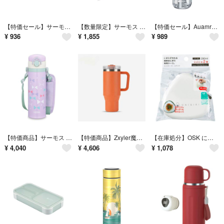
【特価セール】サーモス 真空断熱マグカップ用フタ 350ml用 ダークグレー J
【数量限定】サーモス 弁当箱 2段 フレッシュランチボックス ハシ付き 980m
【特価セール】Auamrns 500ml ステンレス水筒 真空断熱保温保冷 直飲
¥
936
¥
1,855
¥
989
【特価商品】サーモス 水筒 真空断熱キッズケータイマグ 500ml パステルパー
【特価商品】Zxyler魔法瓶カップ 大容量 1000ml ステンレスボトル ス
【在庫処分】OSK にぎらずに作れる おにぎりケース 抗菌 弁当箱 290ml
¥
4,040
¥
4,606
¥
1,078