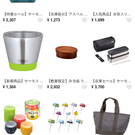
【特価セール】サーモス 保冷ランチバッグ 7L ミッフィー ブルーグレー RFF
【在庫処分】アスベル 弁当箱 パッキン一体型 ランタス WTL-500 500m
【人気商品】水筒スリーブ 携帯カップ保温カバー | 保温ボトルキャリアスリーブ
¥
2,307
¥
1,273
¥
1,699
【新着商品】サーモス 真空断熱カップ 300ml アボカド JDD-301 AV
【数量限定】弁当箱 ランチボックス 抗菌塗り 曲げわっぱ 一段 日本製 大 ライ
【在庫セール】サーモス 弁当箱 ステンレス フレッシュランチボックス 1100m
¥
1,364
¥
2,832
¥
3,700