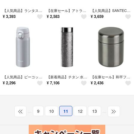
【人気商品】ランタスBSステンレス保温ランチジャー700ml アイボリー HLB
【在庫セール】アトラス 水筒 600ml 直飲み 保冷 真空断熱 ステンレスボト
【人気商品】SANTECO 真空断熱スープランチセット 1050ml ランチジャ
¥
3,393
¥
2,583
¥
3,659
【人気商品】ピーコック魔法瓶工業(The-peacock) ピーコック 水筒 ロ
【新着商品】チタン 水筒 魔法瓶 コーヒー ボトル ウォーターカップ 大容量50
【在庫セール】和平フレイズ(Wahei freiz) お弁当 ランチ スープジャ
¥
2,296
¥
7,106
¥
2,436
…
9
10
11
12
13
…