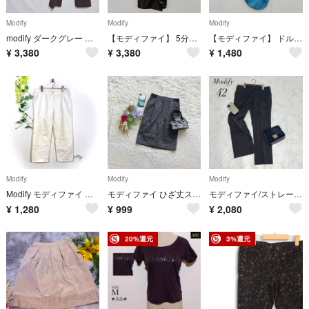
Modify
Modify
Modify
modify ダークグレー スリムフィットパンツ 42
【モディファイ】 5分袖ワンピース インナーキャミ ウエスト切り替え ベルト付き
【モディファイ】 ドルマンニット ボートネック 寒色系 （L） シルク 絹混
¥
3,380
¥
3,380
¥
1,480
Modify
Modify
Modify
Modify モディファイ クロップドパンツ サブリナパンツ ホワイト 白 40
モディファイ ひざ丈スカート タイト 38/M 日本製 裏地あり オフィス 通勤
モディファイ/ストレートパンツクロップドストレッチスラックス42サイズ☘️
¥
1,280
¥
999
¥
2,080
20%還元
3%還元