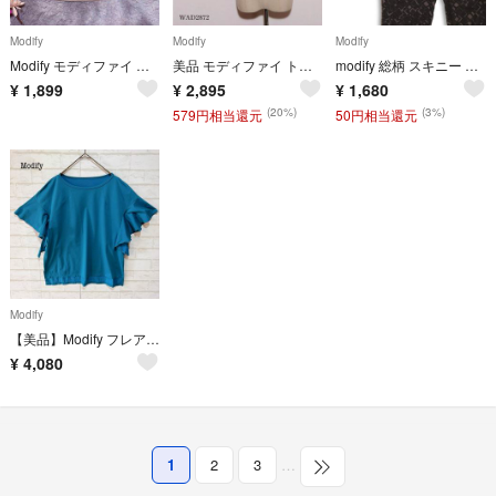
Modify
Modify
Modify
Modify モディファイ 膝丈 タックスカート ベージュ 光沢 裾切替え 38
美品 モディファイ トップス Tシャツ 半袖 無地 クルーネック ロゴプリント
modify 総柄 スキニー クロップドパンツ モノトーン 日本製 ストレッチ モディファイ きれいめ カジュアル 幾何学
¥
1,899
¥
2,895
¥
1,680
(20%)
(3%)
579円相当還元
50円相当還元
Modify
【美品】Modify フレアブラウス カットソー (40) ピーコックブルー
¥
4,080
1
2
3
…