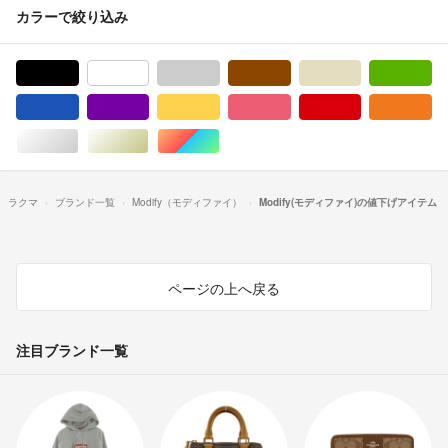
カラーで絞り込み
ブラック/黒色系
ホワイト/白色系
グレー/灰色系
ブラウン/茶色系
ベージュ系
グ
ブルー・ネイビー/青色系
パープル/紫色系
イエロー/黄色系
ピンク/桃色系
レッド/赤色系
オ
シルバー/銀色系
ゴールド/金色系
マルチカラー
ラクマ
ブランド一覧
Modify（モディファイ）
Modify(モディファイ)の値下げアイテム
ページの上へ戻る
注目ブランド一覧