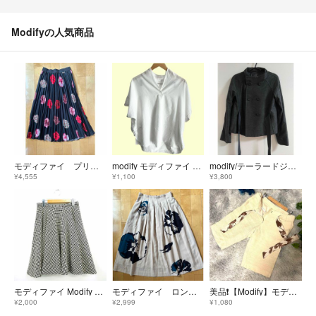
Modifyの人気商品
モディファイ プリーツロングスカート 黒地花柄
modify モディファイ 半袖カットソー 40 ホワイト 無地 H610
modify/テーラードジャケット
¥4,555
¥1,100
¥3,800
モディファイ Modify フレアスカート 千鳥柄 ひざ丈 ウール カシミヤ混
モディファイ ロングスカート ベージュ色
美品❗️【Modify】モディファイ ハーフパンツ 42 クリーム
¥2,000
¥2,999
¥1,080