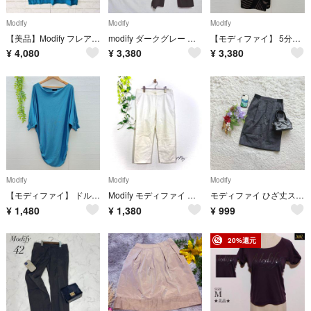
Modify
Modify
Modify
【美品】Modify フレアブラウス カットソー (40) ピーコックブルー
modify ダークグレー スリムフィットパンツ 42
【モディファイ】 5分袖ワンピース インナーキャミ ウエスト切り替え ベルト付き
¥
4,080
¥
3,380
¥
3,380
Modify
Modify
Modify
【モディファイ】 ドルマンニット ボートネック 寒色系 （L） シルク 絹混
Modify モディファイ クロップドパンツ サブリナパンツ ホワイト 白 40
モディファイ ひざ丈スカート タイト 38/M 日本製 裏地あり オフィス 通勤
¥
1,480
¥
1,380
¥
999
20%還元