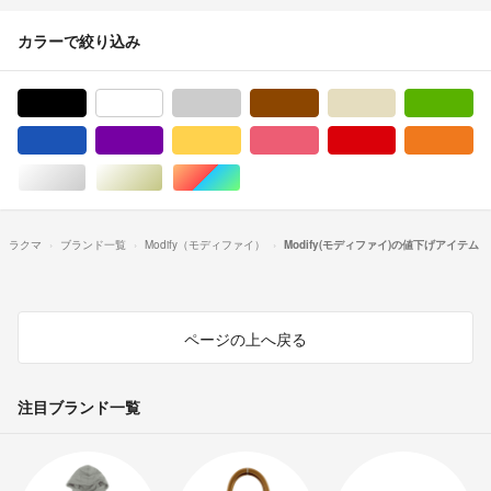
カラーで絞り込み
ブラック/黒色系
ホワイト/白色系
グレー/灰色系
ブラウン/茶色系
ベージュ系
グ
ブルー・ネイビー/青色系
パープル/紫色系
イエロー/黄色系
ピンク/桃色系
レッド/赤色系
オ
シルバー/銀色系
ゴールド/金色系
マルチカラー
ラクマ
ブランド一覧
Modify（モディファイ）
Modify(モディファイ)の値下げアイテム
ページの上へ戻る
注目ブランド一覧