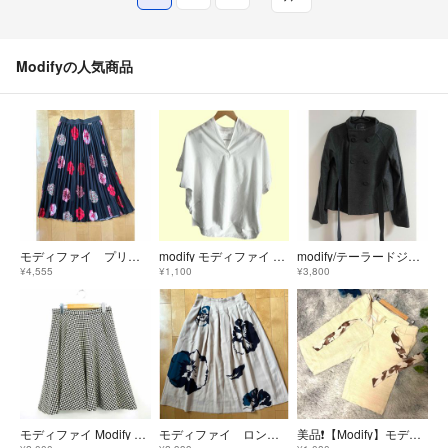
Modifyの人気商品
モディファイ プリーツロングスカート 黒地花柄
modify モディファイ 半袖カットソー 40 ホワイト 無地 H610
modify/テーラードジャケット
¥4,555
¥1,100
¥3,800
モディファイ Modify フレアスカート 千鳥柄 ひざ丈 ウール カシミヤ混
モディファイ ロングスカート ベージュ色
美品❗️【Modify】モディファイ ハーフパンツ 42 クリーム