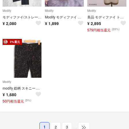
Modify
Modify
Modify
モディファイ/ストレートパンツクロップドストレッチスラックス42サイズ☘️
Modify モディファイ 膝丈 タックスカート ベージュ 光沢 裾切替え 38
美品 モディファイ トップス Tシャツ 半袖 無地 クルーネック ロゴプリント
¥
2,080
¥
1,899
¥
2,895
(20%)
579円相当還元
3%還元
Modify
modify 総柄 スキニー クロップドパンツ モノトーン 日本製 ストレッチ モディファイ きれいめ カジュアル 幾何学
¥
1,680
(3%)
50円相当還元
1
2
3
…