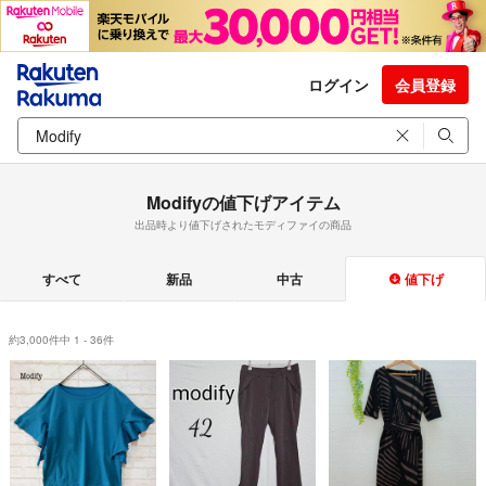
ログイン
会員登録
Modifyの値下げアイテム
出品時より値下げされたモディファイの商品
すべて
新品
中古
値下げ
約3,000件中 1 - 36件