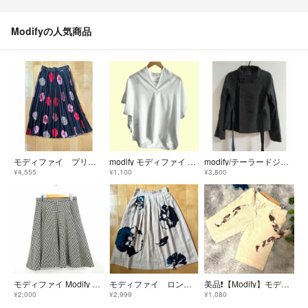
Modifyの人気商品
モディファイ プリーツロングスカート 黒地花柄
modify モディファイ 半袖カットソー 40 ホワイト 無地 H610
modify/テーラードジャケット
¥4,555
¥1,100
¥3,800
モディファイ Modify フレアスカート 千鳥柄 ひざ丈 ウール カシミヤ混
モディファイ ロングスカート ベージュ色
美品❗️【Modify】モディファイ ハーフパンツ 42 クリーム
¥2,000
¥2,999
¥1,080