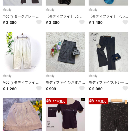
Modify
Modify
Modify
modify ダークグレー スリムフィットパンツ 42
【モディファイ】 5分袖ワンピース インナーキャミ ウエスト切り替え ベルト付き
【モディファイ】 ドルマンニット ボートネック 寒色系 （L） シルク 絹混
¥
3,380
¥
3,380
¥
1,480
Modify
Modify
Modify
Modify モディファイ クロップドパンツ サブリナパンツ ホワイト 白 40
モディファイ ひざ丈スカート タイト 38/M 日本製 裏地あり オフィス 通勤
モディファイ/ストレートパンツクロップドストレッチスラックス42サイズ☘️
¥
1,280
¥
999
¥
2,080
20%還元
3%還元