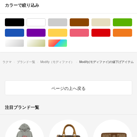
カラーで絞り込み
ブラック/黒色系
ホワイト/白色系
グレー/灰色系
ブラウン/茶色系
ベージュ系
グ
ブルー・ネイビー/青色系
パープル/紫色系
イエロー/黄色系
ピンク/桃色系
レッド/赤色系
オ
シルバー/銀色系
ゴールド/金色系
マルチカラー
ラクマ
ブランド一覧
Modify（モディファイ）
Modify(モディファイ)の値下げアイテム
ページの上へ戻る
注目ブランド一覧