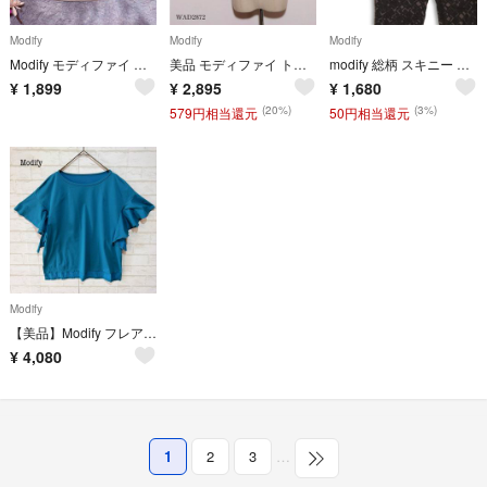
Modify
Modify
Modify
Modify モディファイ 膝丈 タックスカート ベージュ 光沢 裾切替え 38
美品 モディファイ トップス Tシャツ 半袖 無地 クルーネック ロゴプリント
modify 総柄 スキニー クロップドパンツ モノトーン 日本製 ストレッチ モディファイ きれいめ カジュアル 幾何学
¥
1,899
¥
2,895
¥
1,680
(20%)
(3%)
579円相当還元
50円相当還元
Modify
【美品】Modify フレアブラウス カットソー (40) ピーコックブルー
¥
4,080
1
2
3
…