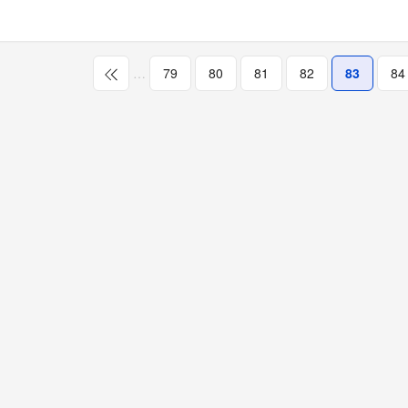
…
79
80
81
82
83
84