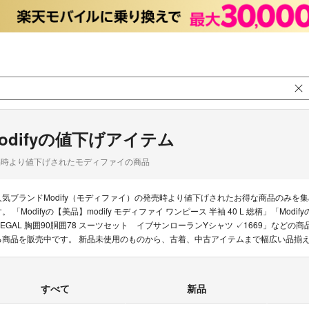
odifyの値下げアイテム
品時より値下げされたモディファイの商品
人気ブランドModify（モディファイ）の発売時より値下げされたお得な商品のみ
。 「Modifyの【美品】modify モディファイ ワンピース 半袖 40 L 総柄」「Mod
REGAL 胸囲90胴囲78 スーツセット イブサンローランYシャツ ✓1669」などの商
る商品を販売中です。 新品未使用のものから、古着、中古アイテムまで幅広い品揃
すべて
新品