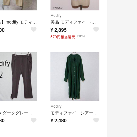
Modify
【新品】modify モディファイ ストレートパンツ クロップドパンツ ベージュ
美品 モディファイ トップス Tシャツ 半袖 無地 クルーネック ロゴプリント
00
¥
2,895
(20%)
579円相当還元
Modify
modify ダークグレー スリムフィットパンツ 42
モディファイ シアーロングワンピース レディースL相当 グリーン系 襟前リボン
80
¥
2,480