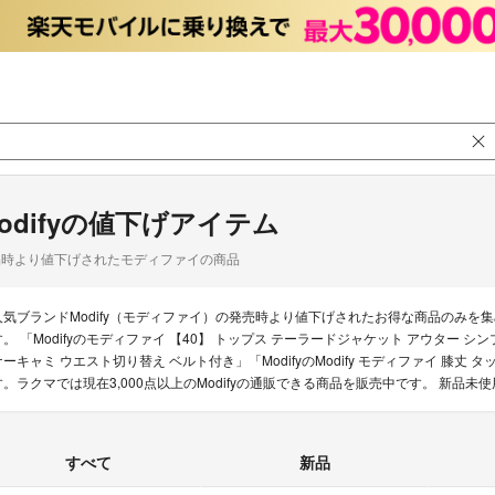
odifyの値下げアイテム
品時より値下げされたモディファイの商品
人気ブランドModify（モディファイ）の発売時より値下げされたお得な商品のみ
す。 「Modifyのモディファイ 【40】 トップス テーラードジャケット アウター シン
ナーキャミ ウエスト切り替え ベルト付き」「ModifyのModify モディファイ 膝丈
す。ラクマでは現在3,000点以上のModifyの通販できる商品を販売中です。 新
すべて
新品