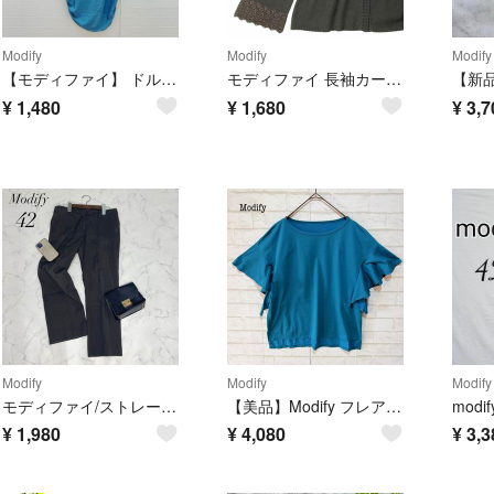
Modify
Modify
Modify
【モディファイ】 ドルマンニット ボートネック 寒色系 （L） シルク 絹混
モディファイ 長袖カーディガン ウール100% 日本製 ダークブラウン
¥
1,480
¥
1,680
¥
3,7
Modify
Modify
Modify
モディファイ/ストレートパンツ/クロップド/ストレッチ/スラックス
【美品】Modify フレアブラウス カットソー (40) ピーコックブルー
¥
1,980
¥
4,080
¥
3,3