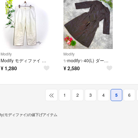
Modify
Modify
Modify モディファイ クロップドパンツ サブリナパンツ ホワイト 白 40
✨modify✨40(L) ダークブラウン トレンチコート ベルト付き
¥
1,280
¥
2,580
1
2
3
4
5
6
dify(モディファイ)の値下げアイテム