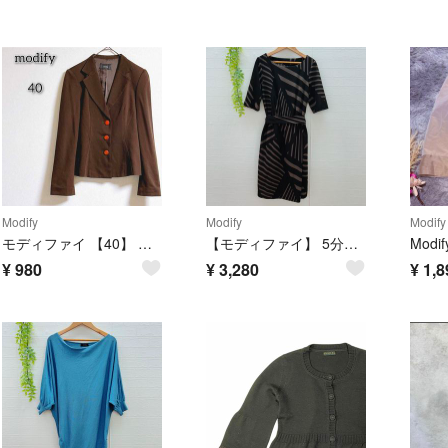
Modify
Modify
Modify
モディファイ 【40】 トップス テーラードジャケット アウター シンプル 無地
【モディファイ】 5分袖ワンピース インナーキャミ ウエスト切り替え ベルト付き
¥
980
¥
3,280
¥
1,8