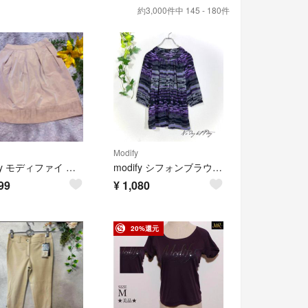
約3,000件中 145 - 180件
Modify
Modify モディファイ 膝丈 タックスカート ベージュ 光沢 裾切替え 38
modify シフォンブラウス(M相当)総柄 七分袖 パープル 比翼ボタン
99
¥
1,080
20%還元