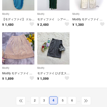
Modify
Modify
Modify
【モディファイ】 ドルマンニット ボートネック 寒色系 （L） シルク 絹混
モディファイ シアーロングワンピース レディースL相当 グリーン系 襟前リボン
Modify モディファイ クロップドパンツ サブリナパンツ ホワイト 白 40
¥
1,480
¥
2,480
¥
1,380
Modify
Modify
Modify モディファイ 膝丈 タックスカート ベージュ 光沢 裾切替え 38
モディファイ ひざ丈スカート タイト 38/M 日本製 裏地あり オフィス 通勤
¥
1,899
¥
1,099
…
2
3
4
5
6
…