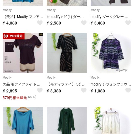
Modify
Modify
Modify
【美品】Modify フレアブラウス カットソー (40) ピーコックブルー
✨modify✨40(L) ダークブラウン トレンチコート ベルト付き
modify ダークグレー スリムフィットパンツ 42
¥
4,080
¥
2,580
¥
3,480
20%還元
Modify
Modify
Modify
美品 モディファイ トップス Tシャツ 半袖 無地 クルーネック ロゴプリント
【モディファイ】 5分袖ワンピース インナーキャミ ウエスト切り替え ベルト付き
modify シフォンブラウス(M相当)総柄 七分袖 パープル 比翼ボタン
¥
2,895
¥
3,380
¥
1,080
(20%)
579円相当還元