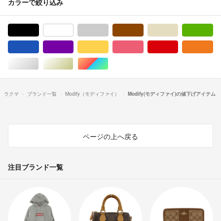
カラーで絞り込み
ブラック/黒色系
ホワイト/白色系
グレー/灰色系
ブラウン/茶色系
ベージュ系
グ
ブルー・ネイビー/青色系
パープル/紫色系
イエロー/黄色系
ピンク/桃色系
レッド/赤色系
オ
シルバー/銀色系
ゴールド/金色系
マルチカラー
ラクマ
ブランド一覧
Modify（モディファイ）
Modify(モディファイ)の値下げアイテム
ページの上へ戻る
注目ブランド一覧