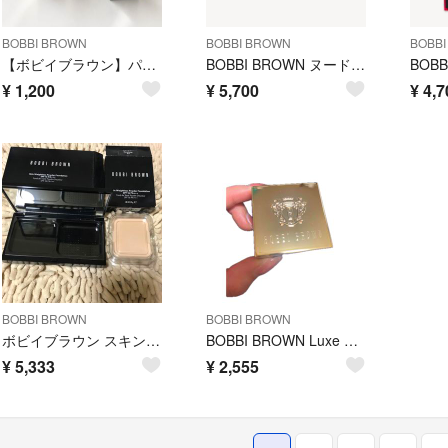
BOBBI BROWN
BOBBI BROWN
BOBB
【ボビイブラウン】パックマンコラボリュクスマットリップ エクスプレスストップ
BOBBI BROWN ヌードアイシャドウパレット オパール
¥
1,200
¥
5,700
¥
4,7
BOBBI BROWN
BOBBI BROWN
ボビイブラウン スキン ウェイトレス パウダーファンデーション
BOBBI BROWN Luxe Eye Shadow Heat Ray
¥
5,333
¥
2,555