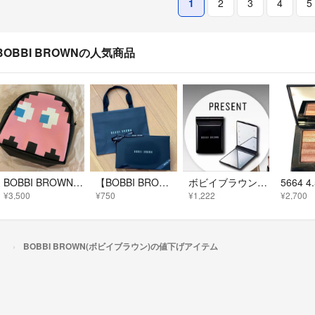
1
2
3
4
5
BOBBI BROWNの人気商品
BOBBI BROWN ボビイブラウン パックマン コスメポーチ バッグ
【BOBBI BROWN】ギフト ラッピング4点セット
ボビイブラウン ノベルティ ミラー
¥3,500
¥750
¥1,222
¥2,700
）
BOBBI BROWN(ボビイブラウン)の値下げアイテム