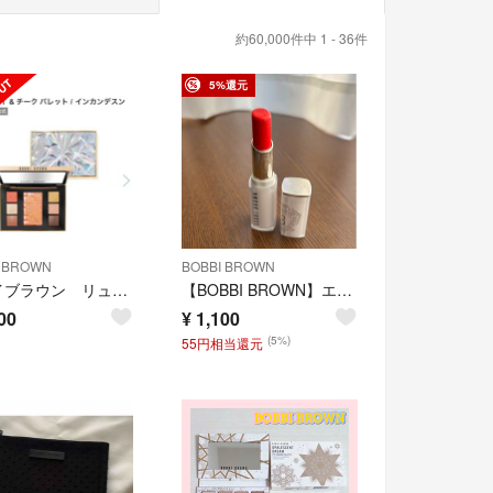
約60,000件中 1 - 36件
5%還元
I BROWN
BOBBI BROWN
ボビイブラウン リュクスアイ&チーク パレット インカンデスントグロウ
【BOBBI BROWN】エクストラカラーシャイン ドランクドラゴン
00
¥
1,100
(5%)
55円相当還元