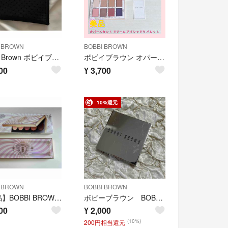
I BROWN
BOBBI BROWN
Bobbi Brown ボビイブラウン ノベルティ ブラック シアー ポーチ
ボビイブラウン オパールセント ドリーム アイシャドウ パレット
00
¥
3,700
10%還元
I BROWN
BOBBI BROWN
【美品】BOBBI BROWNボビイブラウンピンクミラージュアイシャドウパレット
ボビーブラウン BOBBIBROWN ハイライト 中古 ブライトニングヌード
00
¥
2,000
(10%)
200円相当還元