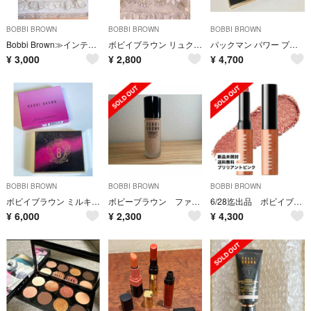
BOBBI BROWN
BOBBI BROWN
BOBBI BROWN
Bobbi Brown≫インテンシブ スキン セラム ファンデーション
ボビイブラウン リュクス アイシャドウ デュオ
パックマン パワー プレイ アイ パレット
¥
3,000
¥
2,800
¥
4,700
BOBBI BROWN
BOBBI BROWN
BOBBI BROWN
ボビイブラウン ミルキーウェイ リュクスアイシャドウ クォード
ボビーブラウン ファンデーション
6/28迄出品 ボビイブラウン クリスタルアイシャドウスティック
¥
6,000
¥
2,300
¥
4,300