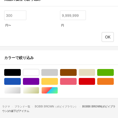
円〜
円
カラーで絞り込み
ブラック/黒色系
ホワイト/白色系
グレー/灰色系
ブラウン/茶色系
ベージュ系
グ
ブルー・ネイビー/青色系
パープル/紫色系
イエロー/黄色系
ピンク/桃色系
レッド/赤色系
オ
シルバー/銀色系
ゴールド/金色系
マルチカラー
ラクマ
ブランド一覧
BOBBI BROWN（ボビイブラウン）
BOBBI BROWN(ボビイブラ
ウン)の値下げアイテム