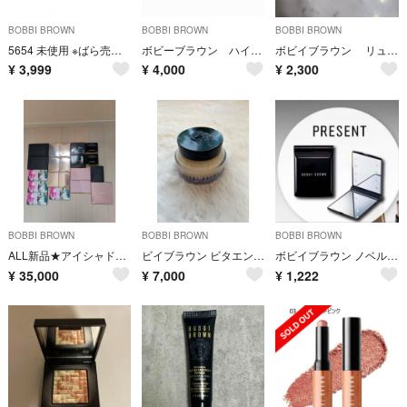
BOBBI BROWN
BOBBI BROWN
BOBBI BROWN
5654 未使用 ※ばら売り不可 BOBBI BROWN アイバーム&クリーム
ボビーブラウン ハイライティングパウダー完売品
ボビイブラウン リュクスアイシャドウデュオ ミッドナイトトースト
¥
3,999
¥
4,000
¥
2,300
BOBBI BROWN
BOBBI BROWN
BOBBI BROWN
ALL新品★アイシャドウ まとめ売り ボビイブラウンほか 20点
ビイブラウン ビタエンリッチド クリーム＆フェイスベース
ボビイブラウン ノベルティ ミラー
¥
35,000
¥
7,000
¥
1,222