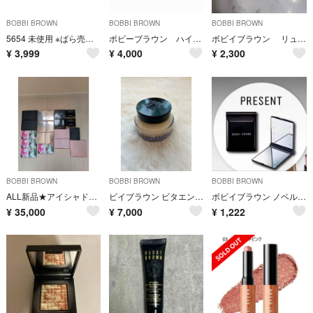
BOBBI BROWN
BOBBI BROWN
BOBBI BROWN
5654 未使用 ※ばら売り不可 BOBBI BROWN アイバーム&クリーム
ボビーブラウン ハイライティングパウダー完売品
ボビイブラウン リュクスアイシャドウデュオ ミッドナイトトースト
¥
3,999
¥
4,000
¥
2,300
BOBBI BROWN
BOBBI BROWN
BOBBI BROWN
ALL新品★アイシャドウ まとめ売り ボビイブラウンほか 20点
ビイブラウン ビタエンリッチド クリーム＆フェイスベース
ボビイブラウン ノベルティ ミラー
¥
35,000
¥
7,000
¥
1,222