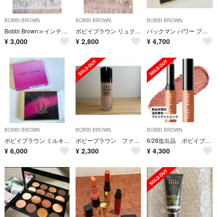
BOBBI BROWN
BOBBI BROWN
BOBBI BROWN
Bobbi Brown≫インテンシブ スキン セラム ファンデーション
ボビイブラウン リュクス アイシャドウ デュオ
パックマン パワー プレイ アイ パレット
¥
3,000
¥
2,800
¥
4,700
BOBBI BROWN
BOBBI BROWN
BOBBI BROWN
ボビイブラウン ミルキーウェイ リュクスアイシャドウ クォード
ボビーブラウン ファンデーション
6/28迄出品 ボビイブラウン クリスタルアイシャドウスティック
¥
6,000
¥
2,300
¥
4,300