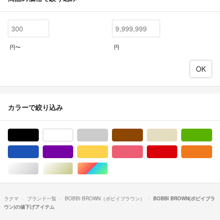
円〜
円
カラーで絞り込み
ブラック/黒色系
ホワイト/白色系
グレー/灰色系
ブラウン/茶色系
ベージュ系
グ
ブルー・ネイビー/青色系
パープル/紫色系
イエロー/黄色系
ピンク/桃色系
レッド/赤色系
オ
シルバー/銀色系
ゴールド/金色系
マルチカラー
ラクマ
ブランド一覧
BOBBI BROWN（ボビイブラウン）
BOBBI BROWN(ボビイブラ
ウン)の値下げアイテム