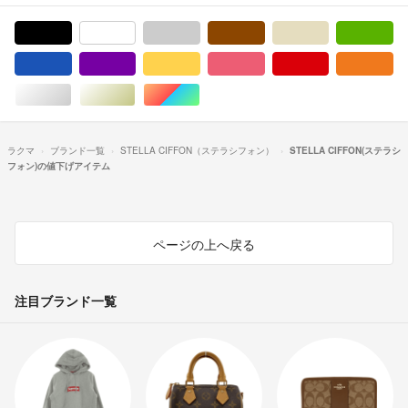
ブラック/黒色系
ホワイト/白色系
グレー/灰色系
ブラウン/茶色系
ベージュ系
グ
ブルー・ネイビー/青色系
パープル/紫色系
イエロー/黄色系
ピンク/桃色系
レッド/赤色系
オ
シルバー/銀色系
ゴールド/金色系
マルチカラー
ラクマ
ブランド一覧
STELLA CIFFON（ステラシフォン）
STELLA CIFFON(ステラシ
フォン)の値下げアイテム
ページの上へ戻る
注目ブランド一覧