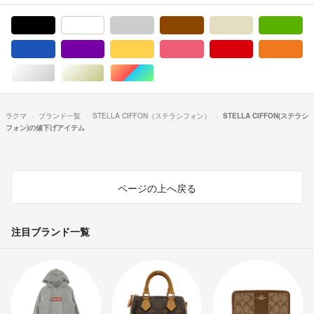
ブラック/黒色系
ホワイト/白色系
グレー/灰色系
ブラウン/茶色系
ベージュ系
グ
ブルー・ネイビー/青色系
パープル/紫色系
イエロー/黄色系
ピンク/桃色系
レッド/赤色系
オ
シルバー/銀色系
ゴールド/金色系
マルチカラー
ラクマ
ブランド一覧
STELLA CIFFON（ステラシフォン）
STELLA CIFFON(ステラシ
フォン)の値下げアイテム
ページの上へ戻る
注目ブランド一覧