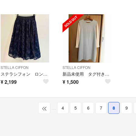
STELLA CIFFON
STELLA CIFFON
ステラシフォン ロング刺繍スカート
新品未使用 タグ付き ステラシフォン ニットワンピース
¥
2,199
¥
1,500
…
4
5
6
7
8
9