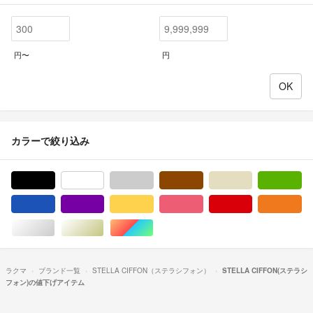
円〜
円
カラーで絞り込み
ブラック/黒色系
ホワイト/白色系
グレー/灰色系
ブラウン/茶色系
ベージュ系
グ
ブルー・ネイビー/青色系
パープル/紫色系
イエロー/黄色系
ピンク/桃色系
レッド/赤色系
オ
シルバー/銀色系
ゴールド/金色系
マルチカラー
ラクマ
ブランド一覧
STELLA CIFFON（ステラシフォン）
STELLA CIFFON(ステラシ
フォン)の値下げアイテム