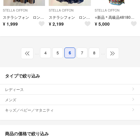
STELLA CIFFON
STELLA CIFFON
STELLA CIFFON
ステラシフォン ロングスカート
ステラシフォン ロング刺繍スカート
⭐️新品＊高級品48180円＊ステラシフォン＊ハイセンス上下セットアップ⭐️
¥
1,999
¥
2,199
¥
5,000
…
4
5
6
7
8
…
タイプで絞り込み
レディース
メンズ
キッズ／ベビー／マタニティ
商品の価格で絞り込み