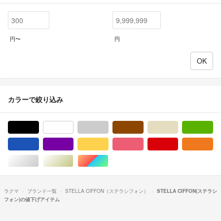
円〜
円
カラーで絞り込み
ブラック/黒色系
ホワイト/白色系
グレー/灰色系
ブラウン/茶色系
ベージュ系
グ
ブルー・ネイビー/青色系
パープル/紫色系
イエロー/黄色系
ピンク/桃色系
レッド/赤色系
オ
シルバー/銀色系
ゴールド/金色系
マルチカラー
ラクマ
ブランド一覧
STELLA CIFFON（ステラシフォン）
STELLA CIFFON(ステラシ
フォン)の値下げアイテム